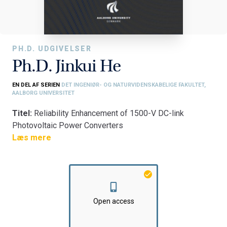
PH.D. UDGIVELSER
Ph.D. Jinkui He
EN DEL AF SERIEN
DET INGENIØR- OG NATURVIDENSKABELIGE FAKULTET,
AALBORG UNIVERSITET
Titel:
Reliability Enhancement of 1500-V DC-link
Photovoltaic Power Converters
Fakultet:
Læs mere
Det Ingeniør- og Naturvidenskabelige Fakultet
Institut:
AAU Energi
Open access