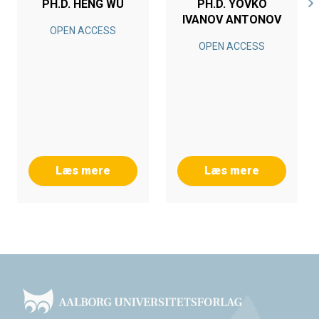
PH.D. HENG WU
PH.D. YOVKO
IVANOV ANTONOV
OPEN ACCESS
OPEN ACCESS
Læs mere
Læs mere
Footer