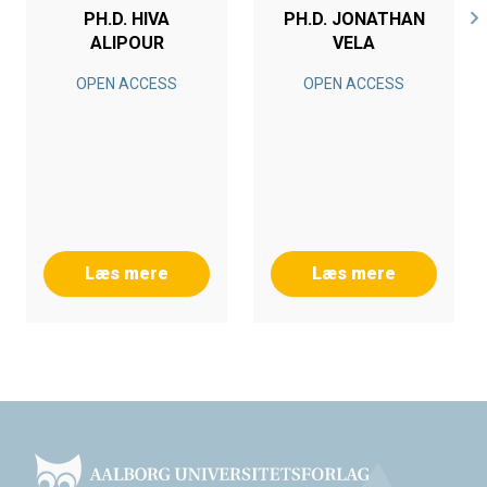
PH.D. HIVA
PH.D. JONATHAN
ALIPOUR
VELA
OPEN ACCESS
OPEN ACCESS
Læs mere
Læs mere
Footer