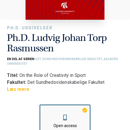
PH.D. UDGIVELSER
Ph.D. Ludvig Johan Torp
Rasmussen
EN DEL AF SERIEN
DET SUNDHEDSVIDENSKABELIGE FAKULTET, AALBORG
UNIVERSITET
Titel:
On the Role of Creativity in Sport
Fakultet:
Det Sundhedsvidenskabelige Fakultet
Institut:
Læs mere
Institut for Medicin og Sundhedsteknologi
Open access