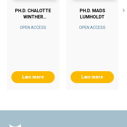
PH.D. CHALOTTE
PH.D. MADS
WINTHER
LUMHOLDT
NICOLAJSEN
OPEN ACCESS
OPEN ACCESS
Læs mere
Læs mere
Footer