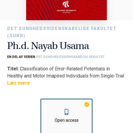
DET SUNDHEDSVIDENSKABELIGE FAKULTET
(SUND)
Ph.d. Nayab Usama
EN DEL AF SERIEN
DET SUNDHEDSVIDENSKABELIGE FAKULTET
Titel:
Classification of Error-Related Potentials in
Healthy and Motor Imapired Individuals from Single-Trial
EEG
Læs mere
Fakultet:
Det Sundhedsvidenskabelige Fakultet
Institut:
Institut for Medicin og Sundhedsteknologi
Open access