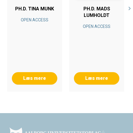
PH.D. TINA MUNK
PH.D. MADS
LUMHOLDT
OPEN ACCESS
OPEN ACCESS
Læs mere
Læs mere
Footer