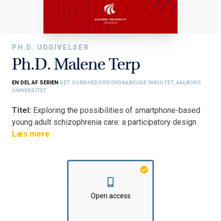
PH.D. UDGIVELSER
Ph.D. Malene Terp
EN DEL AF SERIEN
DET SUNDHEDSVIDENSKABELIGE FAKULTET, AALBORG
UNIVERSITET
Titel:
Exploring the possibilities of smartphone-based
young adult schizophrenia care: a participatory design
study
Læs mere
Fakultet:
Det Sundhedsvidenskabelige Fakultet
Institut:
Klinisk Institut
Open access