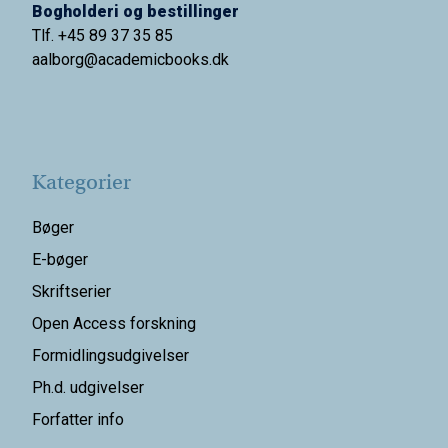
Bogholderi og bestillinger
Tlf. +45 89 37 35 85
aalborg@
academicbooks.dk
Kategorier
Bøger
E-bøger
Skriftserier
Open Access forskning
Formidlingsudgivelser
Ph.d. udgivelser
Forfatter info