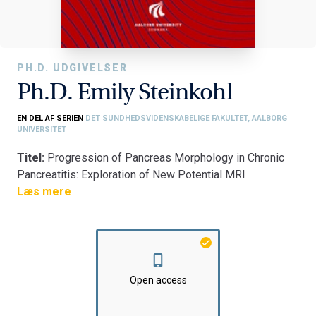
PH.D. UDGIVELSER
Ph.D. Emily Steinkohl
EN DEL AF SERIEN
DET SUNDHEDSVIDENSKABELIGE FAKULTET, AALBORG
UNIVERSITET
Titel:
Progression of Pancreas Morphology in Chronic
Pancreatitis: Exploration of New Potential MRI
Biomarkers
Læs mere
Fakultet:
Det Sundhedsvidenskabelige Fakultet
Institut:
Klinisk Institut
Open access