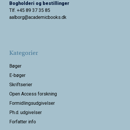
Bogholderi og bestillinger
Tlf. +45 89 37 35 85
aalborg@
academicbooks.dk
Kategorier
Bøger
E-bøger
Skriftserier
Open Access forskning
Formidlingsudgivelser
Ph.d. udgivelser
Forfatter info