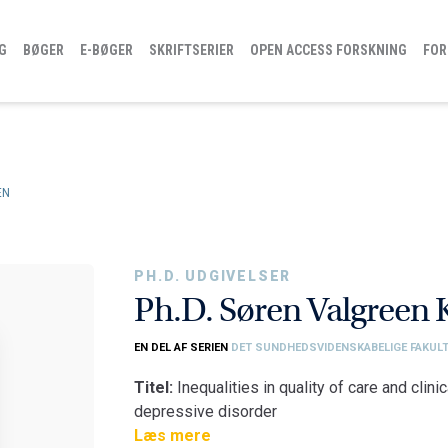
G
BØGER
E-BØGER
SKRIFTSERIER
OPEN ACCESS FORSKNING
FOR
EN
PH.D. UDGIVELSER
Ph.D. Søren Valgreen
EN DEL AF SERIEN
DET SUNDHEDSVIDENSKABELIGE FAKULT
Titel:
Inequalities in quality of care and cli
depressive disorder
Fakultet:
Læs mere
Det Sundhedsvidenskabelige Fakul