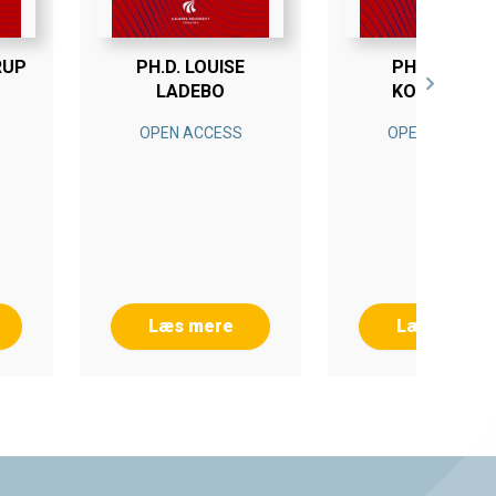
RUP
PH.D. LOUISE
PH.D. KENT
LADEBO
KONGSØRE
KLITGAARD
OPEN ACCESS
OPEN ACCESS
Læs mere
Læs mere