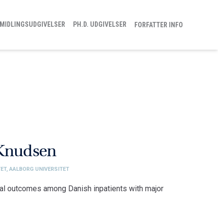
MIDLINGSUDGIVELSER
PH.D. UDGIVELSER
FORFATTER INFO
 Knudsen
ET, AALBORG UNIVERSITET
nical outcomes among Danish inpatients with major
tet