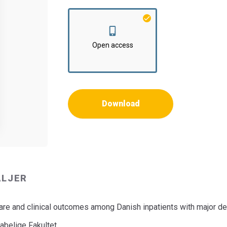
Institut:
Klinisk Institut
Open access
Download
ALJER
f care and clinical outcomes among Danish inpatients with major d
belige Fakultet