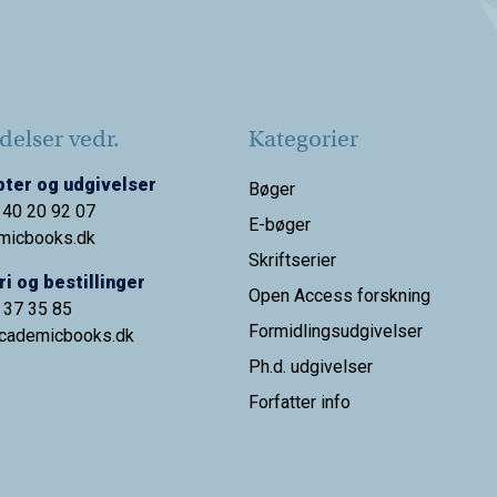
elser vedr.
Kategorier
ter og udgivelser
Bøger
 40 20 92 07
E-bøger
micbooks.dk
Skriftserier
i og bestillinger
Open Access forskning
9 37 35 85
Formidlingsudgivelser
cademicbooks.dk
Ph.d. udgivelser
Forfatter info