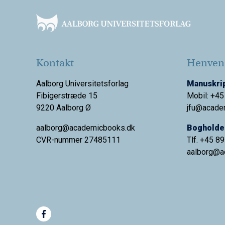
Kontakt
Henvend
Aalborg Universitetsforlag
Manuskrip
Fibigerstræde 15
Mobil: +45
9220 Aalborg Ø
jfu@acade
aalborg@academicbooks.dk
Bogholder
CVR-nummer 27485111
Tlf. +45 8
aalborg@
a