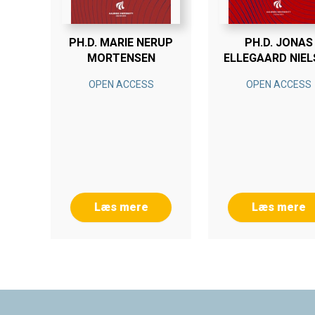
PH.D. MARIE NERUP
PH.D. JONAS
MORTENSEN
ELLEGAARD NIEL
OPEN ACCESS
OPEN ACCESS
Læs mere
Læs mere
Footer