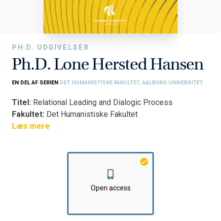
PH.D. UDGIVELSER
Ph.D. Lone Hersted Hansen
EN DEL AF SERIEN
DET HUMANISTISKE FAKULTET, AALBORG UNIVERSITET
Titel:
Relational Leading and Dialogic Process
Fakultet:
Det Humanistiske Fakultet
Institut:
Læs mere
Institut for Læring og Filosofi
Open access