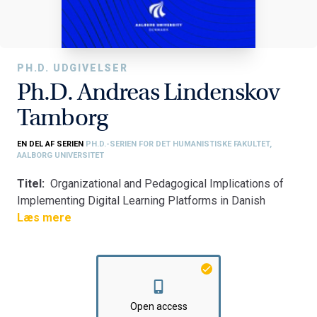
PH.D. UDGIVELSER
Ph.D. Andreas Lindenskov
Tamborg
EN DEL AF SERIEN
PH.D.-SERIEN FOR DET HUMANISTISKE FAKULTET,
AALBORG UNIVERSITET
Titel:
Organizational and Pedagogical Implications of
Implementing Digital Learning Platforms in Danish
Compulsory Schools
Læs mere
Fakultet:
Det Humanistiske Fakultet
Institut:
Institut for Læring og Filosofi
Open access