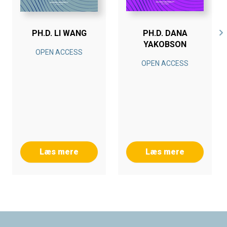
PH.D. LI WANG
PH.D. DANA
YAKOBSON
OPEN ACCESS
OPEN ACCESS
Læs mere
Læs mere
Footer