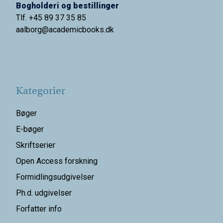
Bogholderi og bestillinger
Tlf. +45 89 37 35 85
aalborg@
academicbooks.dk
Kategorier
Bøger
E-bøger
Skriftserier
Open Access forskning
Formidlingsudgivelser
Ph.d. udgivelser
Forfatter info