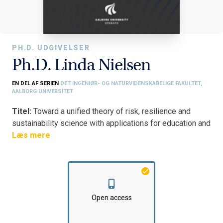
PH.D. UDGIVELSER
Ph.D. Linda Nielsen
EN DEL AF SERIEN
DET INGENIØR- OG NATURVIDENSKABELIGE FAKULTET,
AALBORG UNIVERSITET
Titel:
Toward a unified theory of risk, resilience and
sustainability science with applications for education and
governance
Læs mere
Fakultet:
Det Ingeniør- og Naturvidenskabelige Fakultet
Institut:
Institut for Byggeri, By og Miljø
Open access