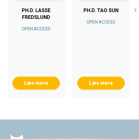
PH.D. LASSE
PH.D. TAO SUN
FREDSLUND
OPEN ACCESS
OPEN ACCESS
Læs mere
Læs mere
Footer