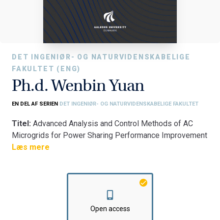
DET INGENIØR- OG NATURVIDENSKABELIGE
FAKULTET (ENG)
Ph.d. Wenbin Yuan
EN DEL AF SERIEN
DET INGENIØR- OG NATURVIDENSKABELIGE FAKULTET
Titel:
Advanced Analysis and Control Methods of AC
Microgrids for Power Sharing Performance Improvement
Fakultet:
Læs mere
Det Ingeniør- og Naturvidenskabelige Fakultet
Institut:
AAU Energi
Open access