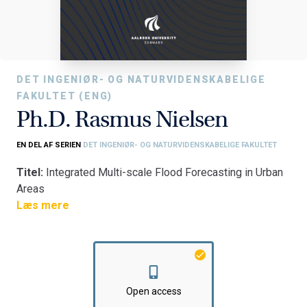
DET INGENIØR- OG NATURVIDENSKABELIGE
FAKULTET (ENG)
Ph.D. Rasmus Nielsen
EN DEL AF SERIEN
DET INGENIØR- OG NATURVIDENSKABELIGE FAKULTET
Titel:
Integrated Multi-scale Flood Forecasting in Urban
Areas
Fakultet:
Læs mere
Det Ingeniør- og Naturvidenskabelige Fakultet
Institut:
Institut for Byggeri og Anlæg
Open access