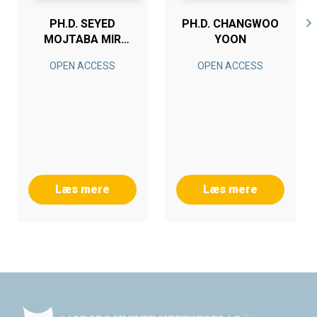
PH.D. SEYED
PH.D. CHANGWOO
MOJTABA MIR
YOON
HOSSEINI
OPEN ACCESS
OPEN ACCESS
Læs mere
Læs mere
Footer