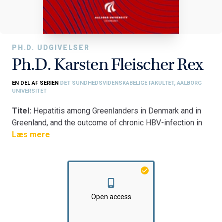
PH.D. UDGIVELSER
Ph.D. Karsten Fleischer Rex
EN DEL AF SERIEN
DET SUNDHEDSVIDENSKABELIGE FAKULTET, AALBORG
UNIVERSITET
Titel:
Hepatitis among Greenlanders in Denmark and in
Greenland, and the outcome of chronic HBV-infection in
Greenland
Læs mere
Fakultet:
Det Sundhedsvidenskabelige Fakultet
Institut:
Klinisk Institut
Open access