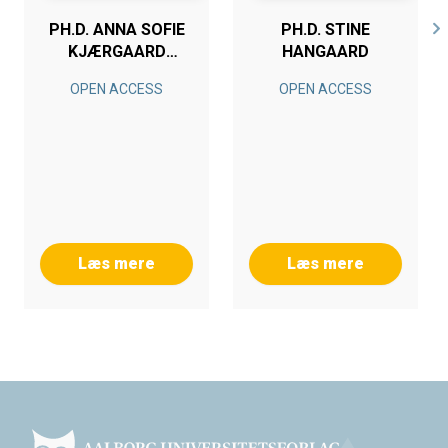
PH.D. ANNA SOFIE
PH.D. STINE
KJÆRGAARD
HANGAARD
HANSEN
OPEN ACCESS
OPEN ACCESS
Læs mere
Læs mere
Footer