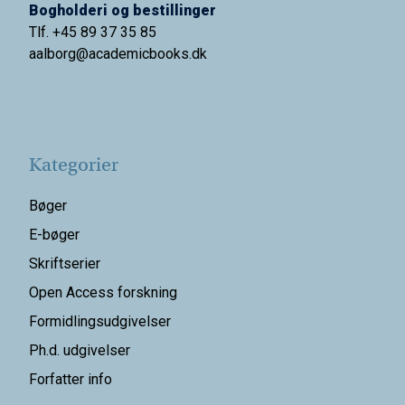
Bogholderi og bestillinger
Tlf. +45 89 37 35 85
aalborg@
academicbooks.dk
Kategorier
Bøger
E-bøger
Skriftserier
Open Access forskning
Formidlingsudgivelser
Ph.d. udgivelser
Forfatter info