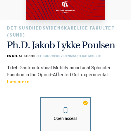
DET SUNDHEDSVIDENSKABELIGE FAKULTET
(SUND)
Ph.D. Jakob Lykke Poulsen
EN DEL AF SERIEN
DET SUNDHEDSVIDENSKABELIGE FAKULTET
Titel:
Gastrointestinal Motility amnd anal Sphincter
Function in the Opioid-Affected Gut: experimental
studies in healthy volunteers
Læs mere
Fakultet:
Det Sundhedsvidenskabelige Fakultet
Institut:
Klinisk Institut
Open access