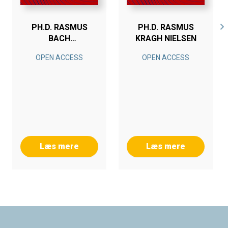
PH.D. RASMUS
PH.D. RASMUS
BACH
KRAGH NIELSEN
NEDERGAARD
OPEN ACCESS
OPEN ACCESS
Læs mere
Læs mere
Footer