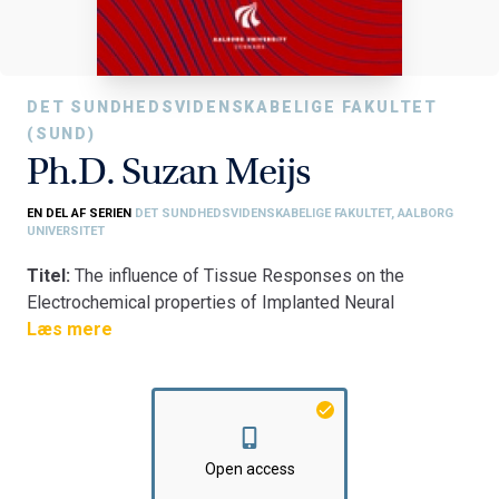
DET SUNDHEDSVIDENSKABELIGE FAKULTET
(SUND)
Ph.D. Suzan Meijs
EN DEL AF SERIEN
DET SUNDHEDSVIDENSKABELIGE FAKULTET, AALBORG
UNIVERSITET
Titel:
The influence of Tissue Responses on the
Electrochemical properties of Implanted Neural
Stimulation Electrodes
Læs mere
Fakultet:
Det Sundhedsvidenskabelige Fakultet
Institut:
Institut for Medicin og Sundhedsteknologi
Open access