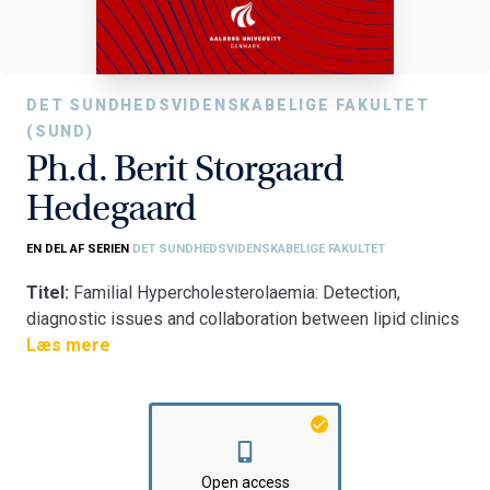
DET SUNDHEDSVIDENSKABELIGE FAKULTET
(SUND)
Ph.d. Berit Storgaard
Hedegaard
EN DEL AF SERIEN
DET SUNDHEDSVIDENSKABELIGE FAKULTET
Titel:
Familial Hypercholesterolaemia: Detection,
diagnostic issues and collaboration between lipid clinics
and general practice
Læs mere
Fakultet:
Det Sundhedsvidenskabelige Fakultet
Institut:
Klinisk Institut
Open access