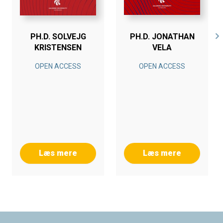
PH.D. SOLVEJG
PH.D. JONATHAN
KRISTENSEN
VELA
OPEN ACCESS
OPEN ACCESS
Læs mere
Læs mere
Footer