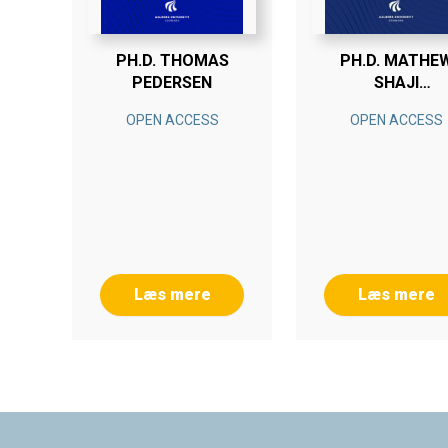
PH.D. THOMAS
PH.D. MATHE
PEDERSEN
SHAJI
KAVALEKALA
OPEN ACCESS
OPEN ACCESS
Læs mere
Læs mere
Footer