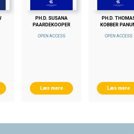
W
PH.D. SUSANA
PH.D. THOMA
PAARDEKOOPER
KOBBER PANU
M
OPEN ACCESS
OPEN ACCESS
Læs mere
Læs mere