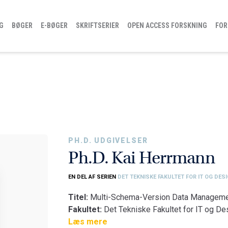
G
BØGER
E-BØGER
SKRIFTSERIER
OPEN ACCESS FORSKNING
FOR
PH.D. UDGIVELSER
Ph.D. Kai Herrmann
EN DEL AF SERIEN
DET TEKNISKE FAKULTET FOR IT OG DES
Titel:
Multi-Schema-Version Data Managem
Fakultet:
Det Tekniske Fakultet for IT og De
Institut:
Læs mere
Institut for Datalogi