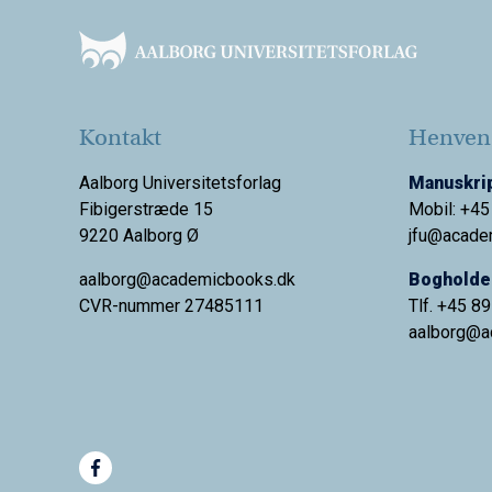
Kontakt
Henvend
Aalborg Universitetsforlag
Manuskrip
Fibigerstræde 15
Mobil: +45
9220 Aalborg Ø
jfu@acade
aalborg@academicbooks.dk
Bogholder
CVR-nummer 27485111
Tlf. +45 8
aalborg@
a