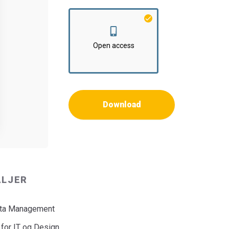
Open access
Download
ALJER
ata Management
 for IT og Design