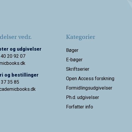
elser vedr.
Kategorier
ter og udgivelser
Bøger
 40 20 92 07
E-bøger
micbooks.dk
Skriftserier
i og bestillinger
Open Access forskning
9 37 35 85
Formidlingsudgivelser
cademicbooks.dk
Ph.d. udgivelser
Forfatter info