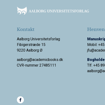
Kontakt
Henvend
Aalborg Universitetsforlag
Manuskrip
Fibigerstræde 15
Mobil: +45
9220 Aalborg Ø
jfu@acade
aalborg@academicbooks.dk
Bogholder
CVR-nummer 27485111
Tlf. +45 8
aalborg@
a