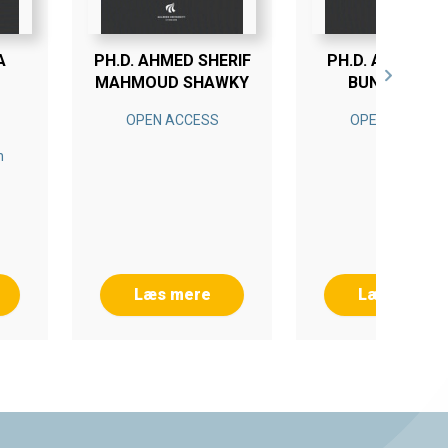
A
PH.D. AHMED SHERIF
PH.D. ANJA MAR
MAHMOUD SHAWKY
BUNDGAARD
OPEN ACCESS
OPEN ACCESS
n
Læs mere
Læs mere