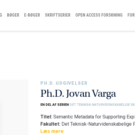
G
BØGER
E-BØGER
SKRIFTSERIER
OPEN ACCESS FORSKNING
FOR
PH.D. UDGIVELSER
Ph.D. Jovan Varga
EN DEL AF SERIEN
DET TEKNISK-NATURVIDENSKABELIGE FA
Titel:
Semantic Metadata for Supporting Exp
Fakultet:
Det Teknisk-Naturvidenskabelige F
Institut:
Læs mere
Institut for Datalogi