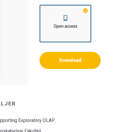
Open access
Download
ALJER
pporting Exploratory OLAP
nskabelige Fakultet