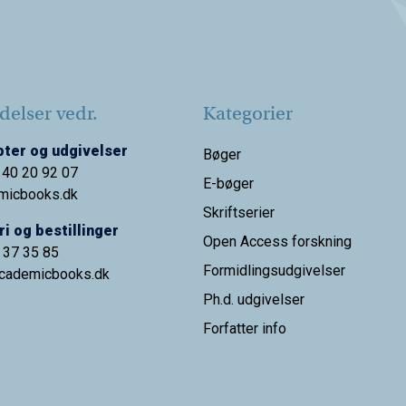
elser vedr.
Kategorier
ter og udgivelser
Bøger
 40 20 92 07
E-bøger
micbooks.dk
Skriftserier
i og bestillinger
Open Access forskning
9 37 35 85
Formidlingsudgivelser
cademicbooks.dk
Ph.d. udgivelser
Forfatter info