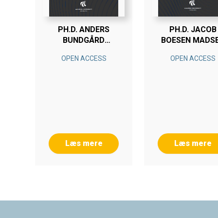
PH.D. ANDERS
PH.D. JACOB
BUNDGÅRD
BOESEN MADS
SØRENSEN
OPEN ACCESS
OPEN ACCESS
Læs mere
Læs mere
Footer