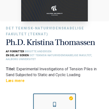
DET TEKNISK-NATURVIDENSKABELIGE
FAKULTET (TEKNAT)
Ph.D. Kristina Thomassen
AF FORFATTER
BIRGITTE ANDERSEN
EN DEL AF SERIEN
DET TEKNISK-NATURVIDENSKABELIGE FAKULTET,
AALBORG UNIVERSITET
Titel:
Experimental Investigations of Tension Piles in
Sand Subjected to Static and Cyclic Loading
Fakultet:
Læs mere
Det Teknisk-Naturvidenskabelige Fakultet
Institut:
Institut for Byggeri og Anlæg