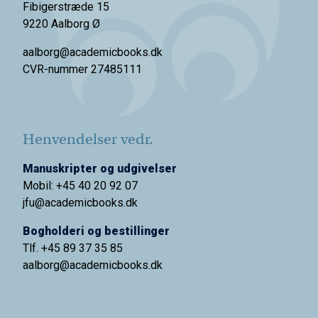
Fibigerstræde 15
9220 Aalborg Ø
aalborg@academicbooks.dk
CVR-nummer 27485111
Henvendelser vedr.
Manuskripter og udgivelser
Mobil: +45 40 20 92 07
jfu@academicbooks.dk
Bogholderi og bestillinger
Tlf. +45 89 37 35 85
aalborg@
academicbooks.dk