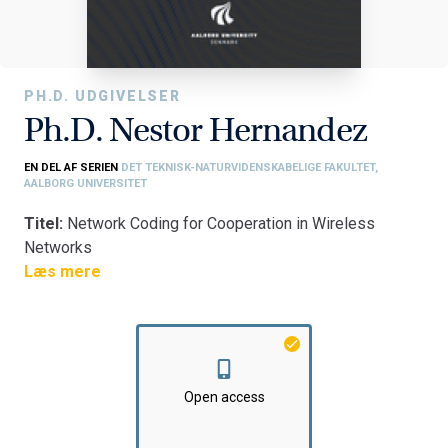
PH.D. UDGIVELSER
Ph.D. Nestor Hernandez
EN DEL AF SERIEN
DET TEKNISK-NATURVIDENSKABELIGE FAKULTET,
AALBORG UNIVERSITET
Titel:
Network Coding for Cooperation in Wireless
Networks
Fakultet:
Læs mere
Det Teknisk-Naturvidenskabelige Fakultet
Institut:
Institut for Elektroniske Systemer
Open access