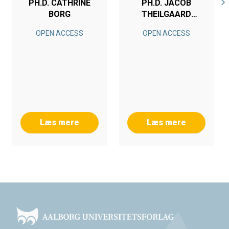
PH.D. CATHRINE
PH.D. JACOB
BORG
THEILGAARD
MADSEN
OPEN ACCESS
OPEN ACCESS
Læs mere
Læs mere
Footer