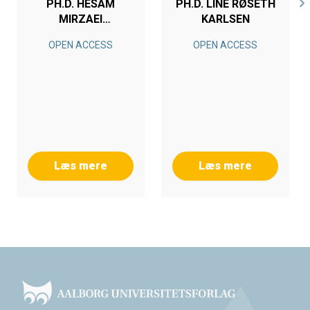
PH.D. HESAM
PH.D. LINE RØSETH
MIRZAEI
KARLSEN
RAFSANJANI
OPEN ACCESS
OPEN ACCESS
Læs mere
Læs mere
Footer