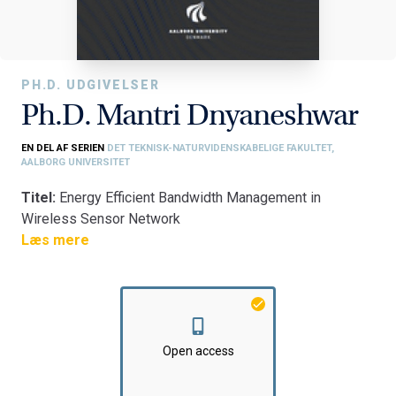
PH.D. UDGIVELSER
Ph.D. Mantri Dnyaneshwar
EN DEL AF SERIEN
DET TEKNISK-NATURVIDENSKABELIGE FAKULTET,
AALBORG UNIVERSITET
Titel:
Energy Efficient Bandwidth Management in
Wireless Sensor Network
Læs mere
Fakultet:
Det Teknisk-Naturvidenskabelige Fakultet
Institut:
Institut for Elektroniske Systemer
Open access