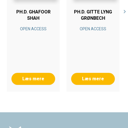
PH.D. GHAFOOR
PH.D. GITTE LYNG
SHAH
GRØNBECH
OPEN ACCESS
OPEN ACCESS
Læs mere
Læs mere
Footer