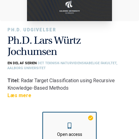
PH.D. UDGIVELSER
Ph.D. Lars Würtz
Jochumsen
EN DEL AF SERIEN
DET TEKNISK-NATURVIDENSKABELIGE FAKULTET,
AALBORG UNIVERSITET
Titel:
Radar Target Classification using Recursive
Knowledge-Based Methods
Fakultet:
Læs mere
Det Teknisk-Naturvidenskabelige Fakultet
Institut:
Institut for Elektroniske Systemer
Open access