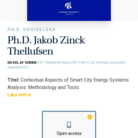
PH.D. UDGIVELSER
Ph.D. Jakob Zinck
Thellufsen
EN DEL AF SERIEN
DET TEKNISKE FAKULTET FOR IT OG DESIGN, AALBORG
UNIVERSITET
Titel:
Contextual Aspects of Smart City Energy Systems
Analysis: Methodology and Tools
Fakultet:
Læs mere
Det Tekniske Fakultet for IT og Design
Institut:
Institut for Planlægning
Open access