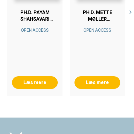
PH.D. PAYAM
PH.D. METTE
SHAHSAVARI
MØLLER
BABOUKANI
JEPPESEN
OPEN ACCESS
OPEN ACCESS
Læs mere
Læs mere
Footer