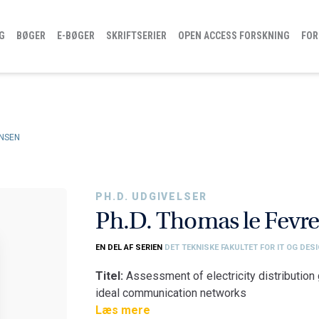
G
BØGER
E-BØGER
SKRIFTSERIER
OPEN ACCESS FORSKNING
FOR
ENSEN
PH.D. UDGIVELSER
Ph.D. Thomas le Fevre
EN DEL AF SERIEN
DET TEKNISKE FAKULTET FOR IT OG DES
Titel:
Assessment of electricity distribution 
ideal communication networks
Fakultet:
Læs mere
Det Tekniske Fakultet for IT og De