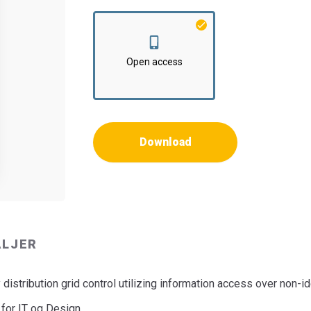
Institut:
Institut for Elektroniske Systemer
Open access
Download
ALJER
 distribution grid control utilizing information access over non
 for IT og Design