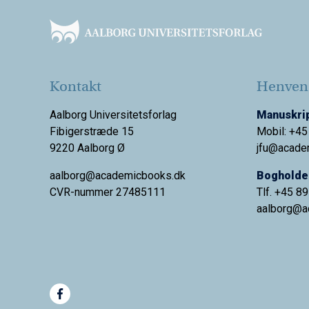
Kontakt
Henvend
Aalborg Universitetsforlag
Manuskrip
Fibigerstræde 15
Mobil: +45
9220 Aalborg Ø
jfu@acade
aalborg@academicbooks.dk
Bogholder
CVR-nummer 27485111
Tlf. +45 8
aalborg@
a