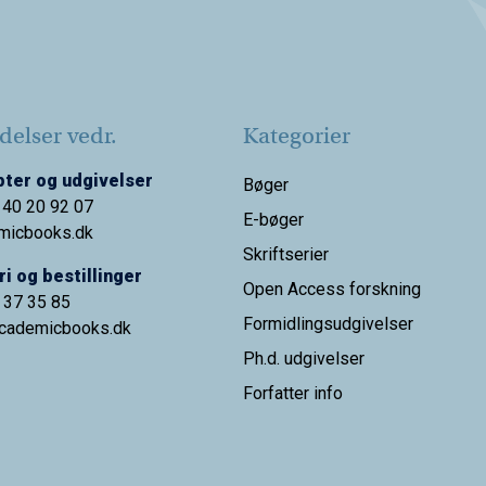
elser vedr.
Kategorier
ter og udgivelser
Bøger
 40 20 92 07
E-bøger
micbooks.dk
Skriftserier
i og bestillinger
Open Access forskning
9 37 35 85
Formidlingsudgivelser
cademicbooks.dk
Ph.d. udgivelser
Forfatter info