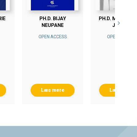
RIE
PH.D. BIJAY
PH.D. MADS BR
NEUPANE
JENSEN
OPEN ACCESS
OPEN ACCESS
Læs mere
Læs mere