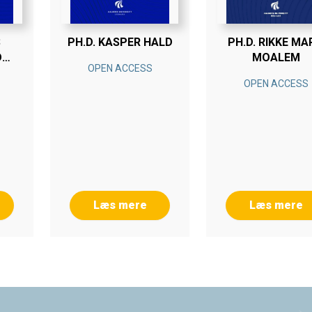
S
PH.D. KASPER HALD
PH.D. RIKKE MA
D
MOALEM
OPEN ACCESS
OPEN ACCESS
Læs mere
Læs mere