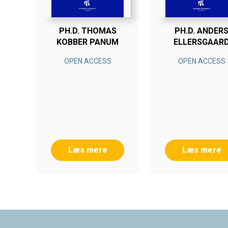
PH.D. THOMAS
PH.D. ANDER
KOBBER PANUM
ELLERSGAAR
KALØR
OPEN ACCESS
OPEN ACCESS
Læs mere
Læs mere
Footer