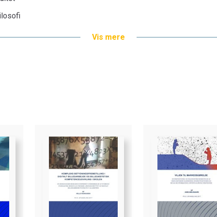
ilosofi
Vis mere