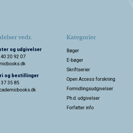
elser vedr.
Kategorier
ter og udgivelser
Bøger
 40 20 92 07
E-bøger
micbooks.dk
Skriftserier
i og bestillinger
Open Access forskning
9 37 35 85
Formidlingsudgivelser
cademicbooks.dk
Ph.d. udgivelser
Forfatter info