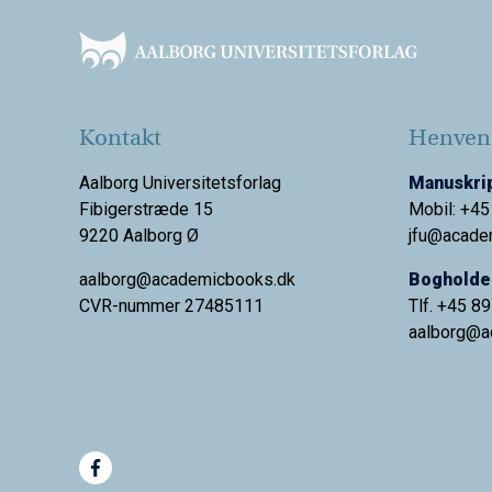
Kontakt
Henvend
Aalborg Universitetsforlag
Manuskrip
Fibigerstræde 15
Mobil: +45
9220 Aalborg Ø
jfu@acade
aalborg@academicbooks.dk
Bogholder
CVR-nummer 27485111
Tlf. +45 8
aalborg@
a