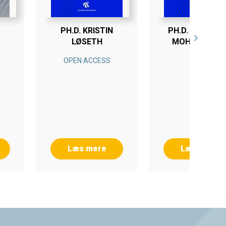
PH.D. KRISTIN
PH.D. CHRISTI
LØSETH
MOHR JENSE
OPEN ACCESS
Læs mere
Læs mere