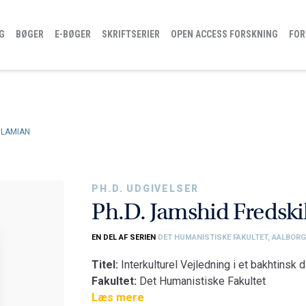
G
BØGER
E-BØGER
SKRIFTSERIER
OPEN ACCESS FORSKNING
FOR
OLAMIAN
PH.D. UDGIVELSER
Ph.D. Jamshid Fredsk
EN DEL AF SERIEN
DET HUMANISTISKE FAKULTET, AALBORG
Titel:
Interkulturel Vejledning i et bakhtinsk 
Fakultet:
Det Humanistiske Fakultet
Institut:
Læs mere
Institut for Læring og Filosofi