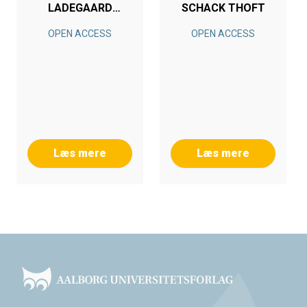
LADEGAARD
SCHACK THOFT
PEDERSEN
OPEN ACCESS
OPEN ACCESS
Læs mere
Læs mere
Footer