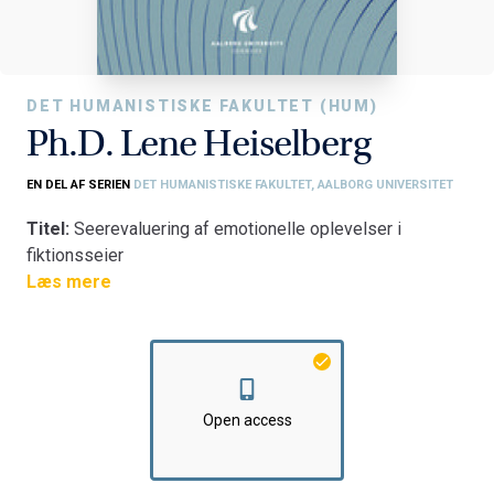
DET HUMANISTISKE FAKULTET (HUM)
Ph.D. Lene Heiselberg
EN DEL AF SERIEN
DET HUMANISTISKE FAKULTET, AALBORG UNIVERSITET
Titel:
Seerevaluering af emotionelle oplevelser i
fiktionsseier
Fakultet:
Læs mere
Det Humanistiske Fakultet
Institut:
Institut for Kommunikation og Psykologi
Open access