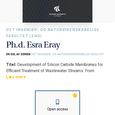
DET INGENIØR- OG NATURVIDENSKABELIGE
FAKULTET (ENG)
Ph.d. Esra Eray
EN DEL AF SERIEN
DET INGENIØR- OG NATURVIDENSKABELIGE FAKULTET
Titel:
Development of Silicon Carbide Membranes for
Efficient Treatment of Wastewater Streams: From
Material to Application
Læs mere
Fakultet:
Det Ingeniør- og Naturvidenskabelige Fakultet
Institut:
Institut for Kemi og Biovidenskab
Open access