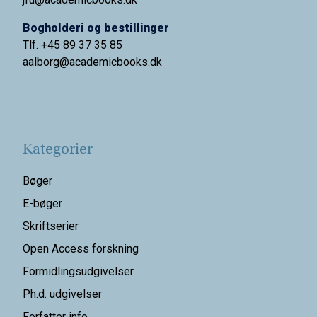
Bogholderi og bestillinger
Tlf. +45 89 37 35 85
aalborg@
academicbooks.dk
Kategorier
Bøger
E-bøger
Skriftserier
Open Access forskning
Formidlingsudgivelser
Ph.d. udgivelser
Forfatter info