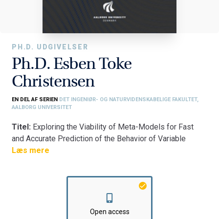
PH.D. UDGIVELSER
Ph.D. Esben Toke
Christensen
EN DEL AF SERIEN
DET INGENIØR- OG NATURVIDENSKABELIGE FAKULTET,
AALBORG UNIVERSITET
Titel:
Exploring the Viability of Meta-Models for Fast
and Accurate Prediction of the Behavior of Variable
Shape Mould Systems
Læs mere
Fakultet:
Det Ingeniør- og Naturvidenskabelige Fakultet
Institut:
Institut for Materialer og Produktion
Open access