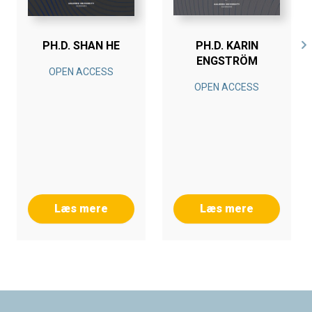
PH.D. SHAN HE
PH.D. KARIN
ENGSTRÖM
OPEN ACCESS
OPEN ACCESS
Læs mere
Læs mere
Footer