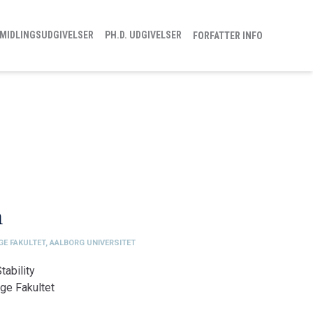
MIDLINGSUDGIVELSER
PH.D. UDGIVELSER
FORFATTER INFO
n
GE FAKULTET, AALBORG UNIVERSITET
ability
ge Fakultet