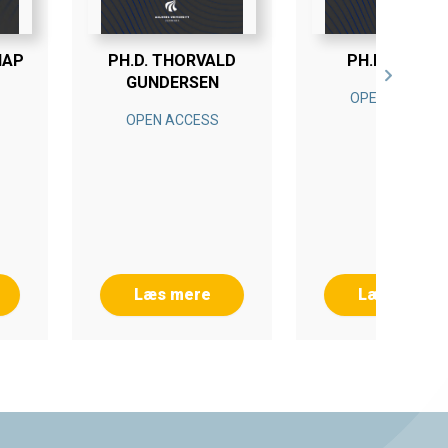
NAP
PH.D. THORVALD
PH.D. KAI YIN
GUNDERSEN
OPEN ACCESS
OPEN ACCESS
Læs mere
Læs mere