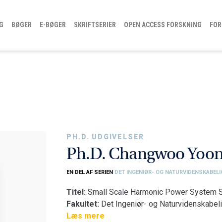
G
BØGER
E-BØGER
SKRIFTSERIER
OPEN ACCESS FORSKNING
FOR
PH.D. UDGIVELSER
Ph.D. Changwoo Yoo
EN DEL AF SERIEN
DET INGENIØR- OG NATURVIDENSKABELI
Titel:
Small Scale Harmonic Power System St
Fakultet:
Det Ingeniør- og Naturvidenskabeli
Institut:
Læs mere
AAU Energi