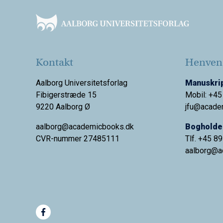
Kontakt
Henvend
Aalborg Universitetsforlag
Manuskrip
Fibigerstræde 15
Mobil: +45
9220 Aalborg Ø
jfu@acade
aalborg@academicbooks.dk
Bogholder
CVR-nummer 27485111
Tlf. +45 8
aalborg@
a