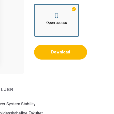
Open access
Download
ALJER
er System Stability
rvidenskabelige Fakultet