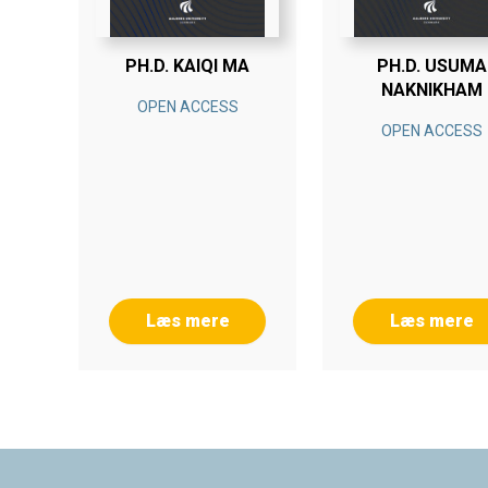
PH.D. KAIQI MA
PH.D. USUMA
NAKNIKHAM
OPEN ACCESS
OPEN ACCESS
Læs mere
Læs mere
Footer