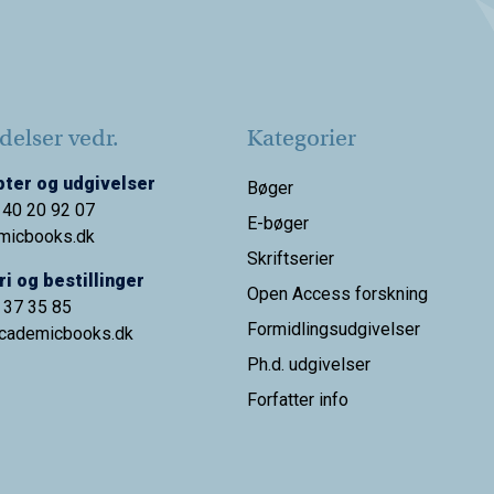
elser vedr.
Kategorier
ter og udgivelser
Bøger
 40 20 92 07
E-bøger
micbooks.dk
Skriftserier
i og bestillinger
Open Access forskning
9 37 35 85
Formidlingsudgivelser
cademicbooks.dk
Ph.d. udgivelser
Forfatter info