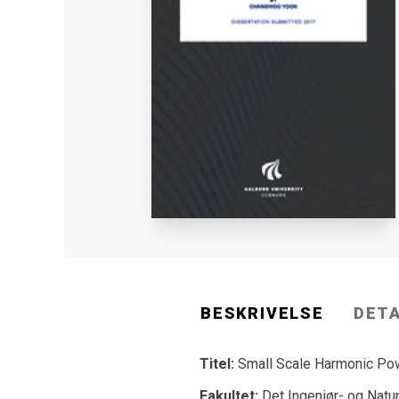
BESKRIVELSE
DET
Titel:
Small Scale Harmonic Pow
Fakultet:
Det Ingeniør- og Natu