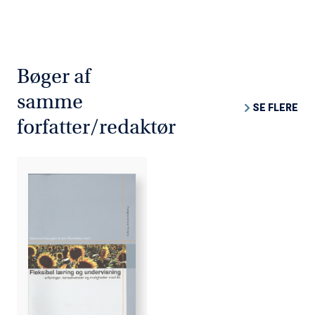
teknologisk fantasi går hånd i hånd i udviklingen af
kvalitetsuddannelser i virtuelle omgivelser.
Bøger af
samme
SE FLERE
forfatter/redaktør