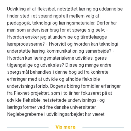
Udvikling af af fleksibel, netstøttet læring og uddannelse
finder sted i et spændingsfelt mellem valg af
pædagogik, teknologi og læringsmaterialer. Derfor har
man som underviser brug for at spørge sig selv: -
Hvordan ønsker jeg at undervise og tilrettelægge
læreprocesserne? - Hvorvidt og hvordan kan teknologi
understøtte læring, kommunikation og samarbejde? -
Hvordan kan læringsmaterialerne udvikles, gøres
tilgængelige og udveksles? Disse og mange andre
spørgsmål behandles i denne bog ud fra konkrete
erfaringer med at udvikle og afholde fleksible
undervisningsforløb. Bogens bidrag formidler erfaringer
fra Flexnet-projektet, som i to år har fokuseret på at
udvikle fleksible, netstøttede undervisnings- og
læringsformer ved fire danske universiteter.
Nøglebegreberne i udviklingsarbejdet har været
fleksibilitet og kvalitet i uddannelsestilbuddene, og
Vis mere
bogens bidrag illustrerer, hvordan pædagogisk og