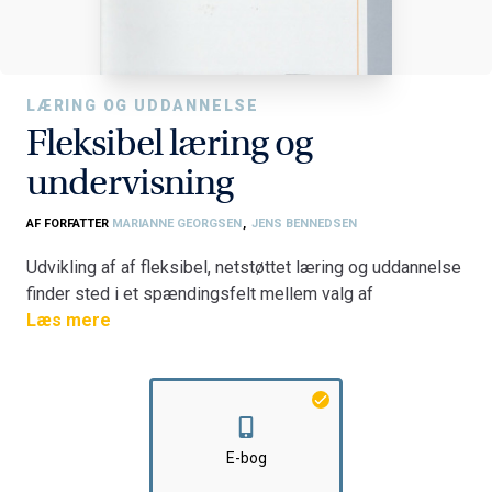
LÆRING OG UDDANNELSE
Fleksibel læring og
undervisning
AF FORFATTER
MARIANNE GEORGSEN
,
JENS BENNEDSEN
Udvikling af af fleksibel, netstøttet læring og uddannelse
finder sted i et spændingsfelt mellem valg af
pædagogik, teknologi og læringsmaterialer. Derfor har
Læs mere
man som underviser brug for at spørge sig selv: -
Hvordan ønsker jeg at undervise og tilrettelægge
læreprocesserne? - Hvorvidt og hvordan kan teknologi
understøtte læring, kommunikation og samarbejde? -
Hvordan kan læringsmaterialerne udvikles, gøres
E-bog
tilgængelige og udveksles? Disse og mange andre