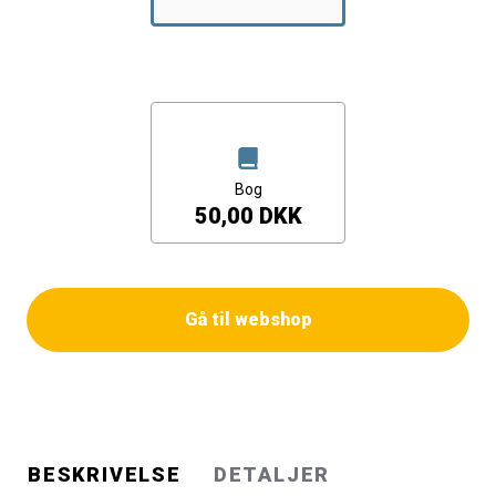
spørgsmål behandles i denne bog ud fra konkrete
erfaringer med at udvikle og afholde fleksible
undervisningsforløb. Bogens bidrag formidler erfaringer
fra Flexnet-projektet, som i to år har fokuseret på at
udvikle fleksible, netstøttede undervisnings- og
læringsformer ved fire danske universiteter.
Nøglebegreberne i udviklingsarbejdet har været
Bog
fleksibilitet og kvalitet i uddannelsestilbuddene, og
50,00 DKK
bogens bidrag illustrerer, hvordan pædagogisk og
teknologisk fantasi går hånd i hånd i udviklingen af
kvalitetsuddannelser i virtuelle omgivelser.
Gå til webshop
BESKRIVELSE
DETALJER