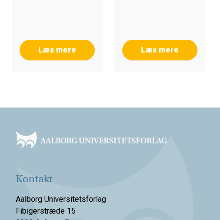
Guttorm Andersen
Læs mere
Læs mere
Footer
Kontakt
Aalborg Universitetsforlag
Fibigerstræde 15