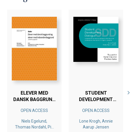
ELEVER MED
STUDENT
DANSK BAGGRUND
DEVELOPMENT
OG ELEVER MED
DIALOGUE SSD
OPEN ACCESS
OPEN ACCESS
INDVANDRERBAGGRUND
Niels Egelund,
Lone Krogh, Annie
Thomas Nordahl, Pia
Aarup Jensen