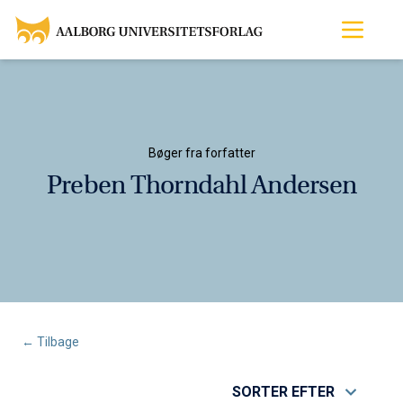
Bøger fra forfatter
Preben Thorndahl Andersen
← Tilbage
SORTER EFTER