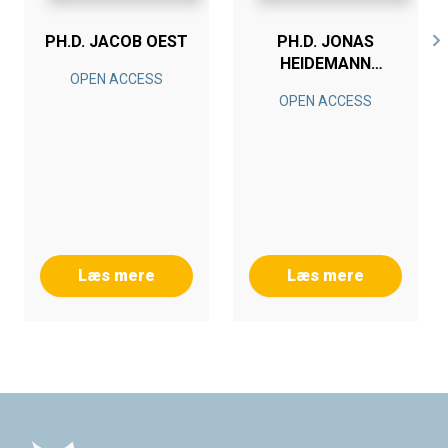
PH.D. JACOB OEST
PH.D. JONAS
HEIDEMANN
OPEN ACCESS
SJØLUND
OPEN ACCESS
Læs mere
Læs mere
Footer