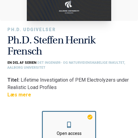
PH.D. UDGIVELSER
Ph.D. Steffen Henrik
Frensch
EN DEL AF SERIEN
DET INGENIØR- OG NATURVIDENSKABELIGE FAKULTET,
AALBORG UNIVERSITET
Titel:
Lifetime Investigation of PEM Electrolyzers under
Realistic Load Profiles
Fakultet:
Læs mere
Det Ingeniør- og Naturvidenskabelige Fakultet
Institut:
AAU Energi
Open access