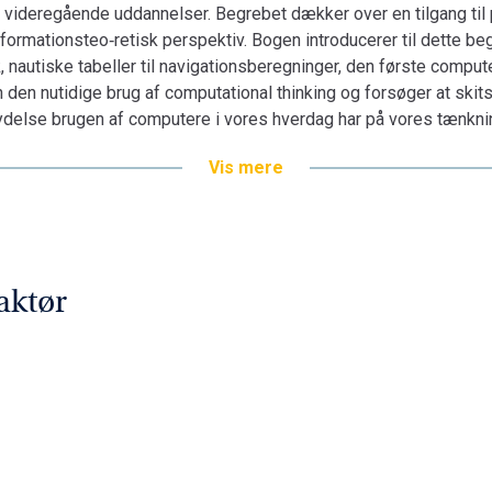
 videre­gående uddannelser. Begrebet dækker over en tilgang til 
informationsteo‑retisk perspektiv. Bogen introducerer til dette be
, nau­tis­ke tabeller til na­vi­ga­ti­ons­be­reg­ninger, den første co
den nutidige brug af computational thinking og forsøger at skit
­fly­del­se brugen af computere i vores hverdag har på vores tænkni
Vis mere
aktør