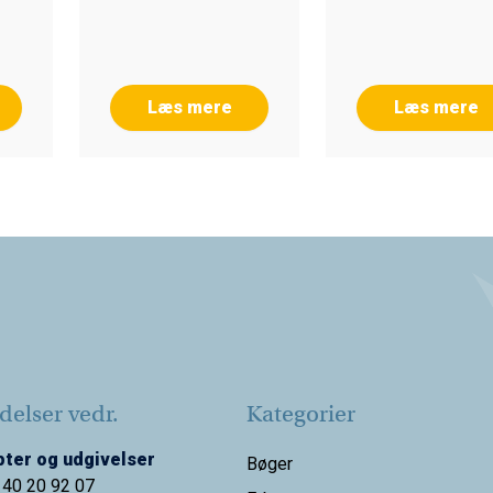
Læs mere
Læs mere
elser vedr.
Kategorier
ter og udgivelser
Bøger
 40 20 92 07