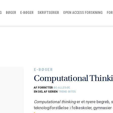
G
BØGER
E-BØGER
SKRIFTSERIER
OPEN ACCESS FORSKNING
FOR
E-BØGER
Computational Think
AF FORFATTER
BO ALLESØE
EN DEL AF SERIEN
TREND BITES
Computational thinking
er et nyere begreb, 
teknologiforståelse i folkeskoler, gymnasie