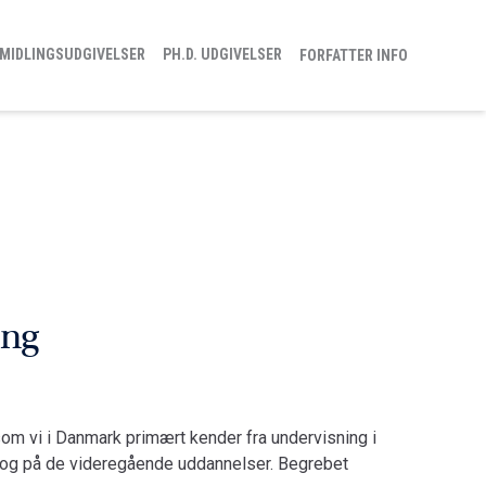
MIDLINGSUDGIVELSER
PH.D. UDGIVELSER
FORFATTER INFO
ing
som vi i Danmark primært kender fra undervisning i
r og på de videre­gående uddannelser. Begrebet