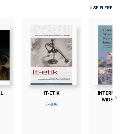
SE FLERE
AL
IT-ETIK
INTERNET, WOR
WIDE WEB AN
E-BOG
NETVÆRKS-
E-BOG
KOMMUNIK@TI