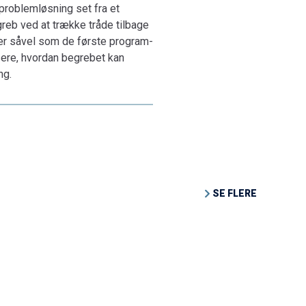
problemløsning set fra et
greb ved at trække tråde tilbage
mputer såvel som de første pro­gram­
sere, hvordan begrebet kan
ng.
SE FLERE