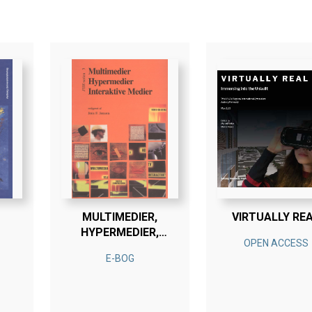
MULTIMEDIER,
VIRTUALLY RE
HYPERMEDIER,
OPEN ACCESS
INTERAKTIVE
E-BOG
MEDIER