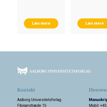
Læs mere
Læs mere
Footer
Kontakt
Henvend
Aalborg Universitetsforlag
Manuskrip
Fibigerstræde 15
Mobil: +45