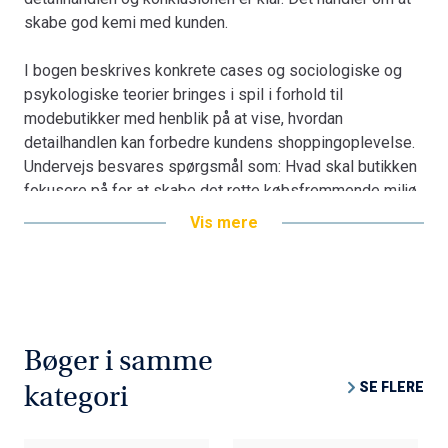
kommunikation.
skabe god kemi med kunden.
Om forfatteren
Anja Falk Gaede er cand.mag. i Kommunikation fra
I bogen beskrives konkrete cases og sociologiske og
Aalborg Universitet 2006. I dag er hun konsulent og
psykologiske teorier bringes i spil i forhold til
arbejder med trendforskning, formidling og
modebutikker med henblik på at vise, hvordan
kommunikation indenfor livsstilsbrancherne.
detailhandlen kan forbedre kundens shoppingoplevelse.
Bogen er en del af tilbuddet
Køb 3 Bøger - Betal For 2
Undervejs besvares spørgsmål som: Hvad skal butikken
fokusere på for at skabe det rette købsfremmende miljø,
og hvad er det egentlig, der påvirker forbrugernes køb?
Vis mere
Skab god kemi med dine kunder - Oplevelsesøkonomi i
detailhandlen baserer sine pointer på både kvalitative og
kvantitative undersøgelser og sætter resultaterne under
lup i forhold til den nyeste teori inden for oplevelser,
Bøger i samme
detailhandel og diskursanalyse.
SE FLERE
kategori
Keywords: Shopping, forbrug, æstetik, oplevelse(r) og
oplevelsesøkonomi, mode, detailhandel, kunderelationer,