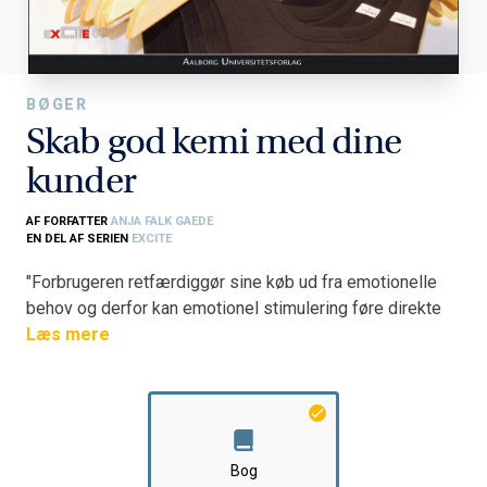
BØGER
Skab god kemi med dine
kunder
AF FORFATTER
ANJA FALK GAEDE
EN DEL AF SERIEN
EXCITE
"Forbrugeren retfærdiggør sine køb ud fra emotionelle
behov og derfor kan emotionel stimulering føre direkte
til køb."
Læs mere
Oplevelsesøkonomien er tidens buzzword, som mange
brancher gerne vil have kendskab til og drage nytte af.
Detailhandlen ikke mindst. I denne bog undersøges
mulighederne inden for oplevelsesøkonomi i
detailhandlen og konklusionen er klar. Det handler om at
Bog