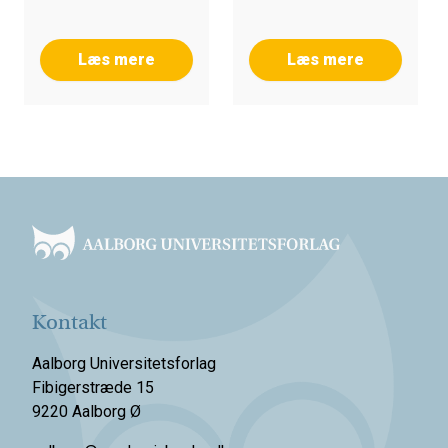
Læs mere
Læs mere
Footer
Kontakt
Aalborg Universitetsforlag
Fibigerstræde 15
9220 Aalborg Ø