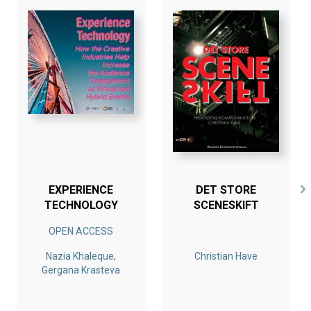
livsstil, butiksindretning, diskursanalyse og
kommunikation.
Om forfatteren
Anja Falk Gaede er cand.mag. i Kommunikation fra
Aalborg Universitet 2006. I dag er hun konsulent og
arbejder med trendforskning, formidling og
kommunikation indenfor livsstilsbrancherne.
Bogen er en del af tilbuddet
Køb 3 Bøger - Betal For 2
EXPERIENCE
DET STORE
TECHNOLOGY
SCENESKIFT
OPEN ACCESS
Nazia Khaleque,
Christian Have
Gergana Krasteva