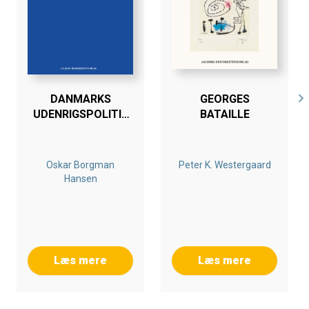
DANMARKS
GEORGES
UDENRIGSPOLITIK
BATAILLE
EFTER 1864
Oskar Borgman
Peter K. Westergaard
Hansen
Læs mere
Læs mere