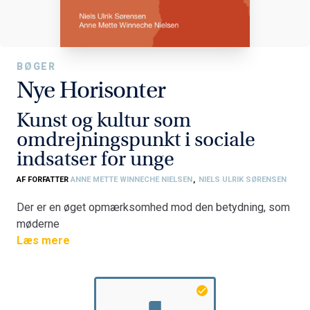
BØGER
Nye Horisonter
Kunst og kultur som
omdrejningspunkt i sociale
indsatser for unge
AF FORFATTER
ANNE METTE WINNECHE NIELSEN
,
NIELS ULRIK SØRENSEN
Der er en øget opmærksomhed mod den betydning, som
møderne
med kunst og kultur kan have for unge og deres liv. Der
Læs mere
har i
de senere år udviklet sig et vidt forgrenet kultursocialt
felt, hvor
indsatser på det sociale område arbejder med kunst og