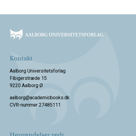
Footer
Kontakt
Aalborg Universitetsforlag
Fibigerstræde 15
9220 Aalborg Ø
aalborg@academicbooks.dk
CVR-nummer 27485111
Henvendelser vedr.