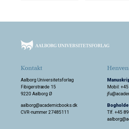
Footer
Kontakt
Henvend
Aalborg Universitetsforlag
Manuskrip
Fibigerstræde 15
Mobil: +45
9220 Aalborg Ø
jfu@acade
aalborg@academicbooks.dk
Bogholder
CVR-nummer 27485111
Tlf. +45 8
aalborg@
a