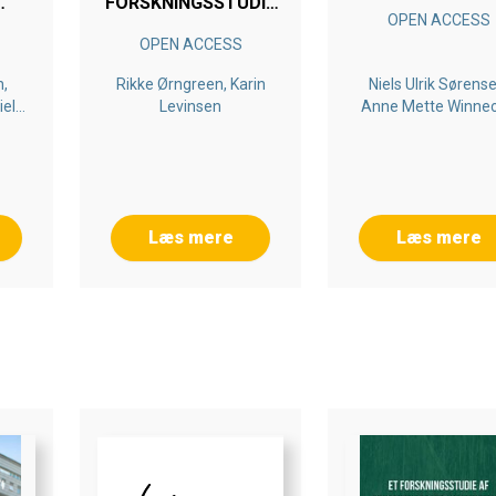
FORSKNINGSSTUDIE
OPEN ACCESS
OM
AF STUDERENDES
OPEN ACCESS
OG
IKT-KOMPETENCER
I-
n,
Rikke Ørngreen, Karin
Niels Ulrik Sørense
R,
iels
Levinsen
Anne Mette Winne
MED
nt
Nielsen
ian
ED
Læs mere
Læs mere