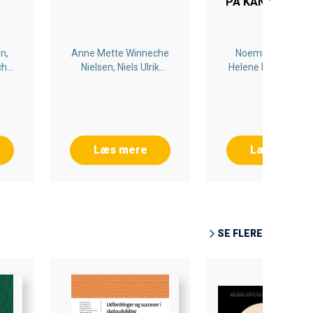
PÅ KANTEN AF 
DANSKE SAMFU
n,
Anne Mette Winneche
Noemi Katznelso
che
Nielsen, Niels Ulrik
Helene Elisabeth 
Sørensen
Jørgensen, Niels Ul
Sørensen
Læs mere
Læs mere
SE FLERE