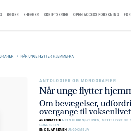
G
BØGER
E-BØGER
SKRIFTSERIER
OPEN ACCESS FORSKNING
FOR
GRAFIER
/
NÅR UNGE FLYTTER HJEMMEFRA
ANTOLOGIER OG MONOGRAFIER
Når unge flytter hjem
Om bevægelser, udfordri
overgange til voksenlivet
AF FORFATTER
NIELS ULRIK SØRENSEN
,
METTE LYKKE NIE
GUNDERSEN
EN DEL AF SERIEN
UNGDOMSLIV