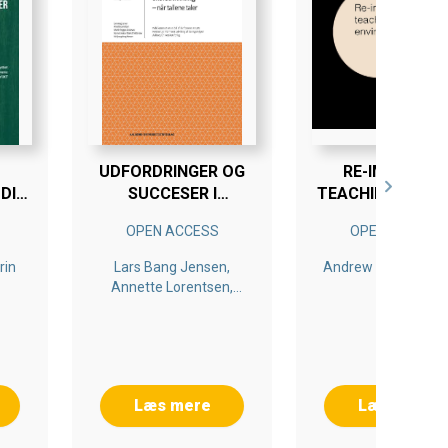
UDFORDRINGER OG
RE-IMAGININ
DIE
SUCCESER I
TEACHING IN ON
ES
SKOLEUDVIKLING
ENVIRONMENT
OPEN ACCESS
OPEN ACCESS
CER
rin
Lars Bang Jensen,
Andrew Cass, Susa
Annette Lorentsen,
Dau
Martin Brygger
Andersen, Nanna L. S.
Christiansen, Ida
Spangsberg Hansen
Læs mere
Læs mere