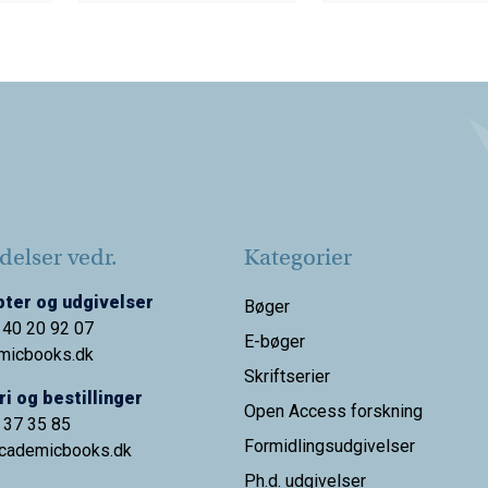
elser vedr.
Kategorier
ter og udgivelser
Bøger
 40 20 92 07
E-bøger
micbooks.dk
Skriftserier
i og bestillinger
Open Access forskning
9 37 35 85
Formidlingsudgivelser
cademicbooks.dk
Ph.d. udgivelser