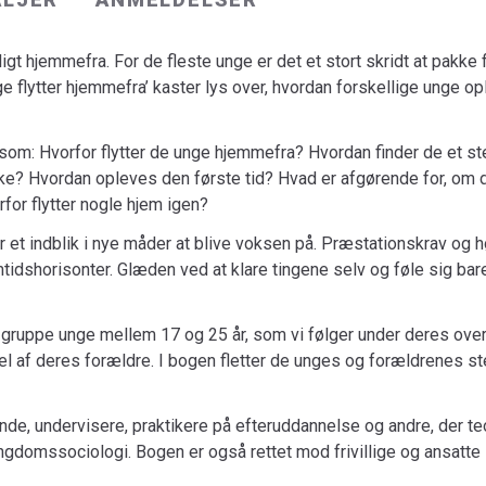
Bogens primære forfattere er tilknyttet del
Forskningscenter for Video ved Aalborg Univer
ligt hjemmefra. For de fleste unge er det et stort skridt at pakk
støttet af Nordea-fonden.
nge flytter hjemmefra’ kaster lys over, hvordan forskellige unge 
om: Hvorfor flytter de unge hjemmefra? Hvordan finder de et st
ke? Hvordan opleves den første tid? Hvad er afgørende for, om d
rfor flytter nogle hjem igen?
r et indblik i nye måder at blive voksen på. Præ­sta­ti­ons­krav o
­tids­ho­ri­son­ter. Glæden ved at klare tingene selv og føle sig b
gruppe unge mellem 17 og 25 år, som vi følger under deres over
l af deres forældre. I bogen fletter de unges og forældrenes s
nde, undervisere, praktikere på efteruddannelse og andre, der te
domssociologi. Bogen er også rettet mod frivillige og ansatte i 
rganisationer og boligselskaber, som er i kontakt med unge på vej in