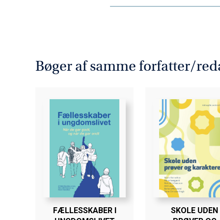
Bogens primære forfattere er ti
Aalborg Universitet i København.
Bøger af samme forfatter/red
FÆLLESSKABER I
SKOLE UDEN