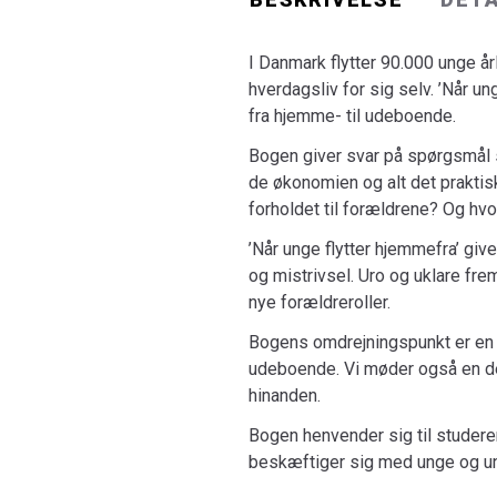
I Danmark flytter 90.000 unge år
hverdagsliv for sig selv. ’Når u
fra hjemme- til udeboende.
Bogen giver svar på spørgsmål s
de økonomien og alt det praktis
forholdet til forældrene? Og hvo
’Når unge flytter hjemmefra’ give
og mistrivsel. Uro og uklare frem
nye forældreroller.
Bogens omdrejningspunkt er en 
udeboende. Vi møder også en de
hinanden.
Bogen henvender sig til studere
beskæftiger sig med unge og ung
se­or­ga­ni­sa­ti­o­ner, forældreo