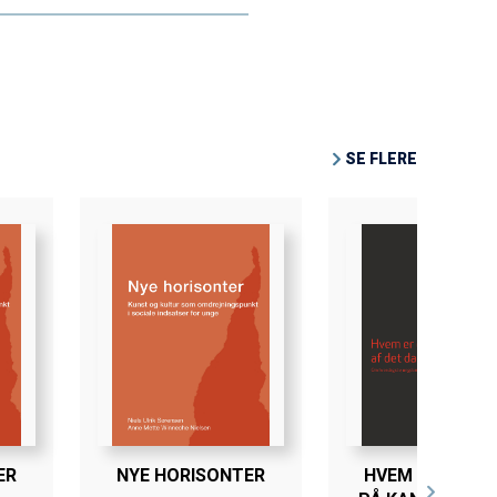
nter for Video ved
SE FLERE
ER
NYE HORISONTER
HVEM ER DE UN