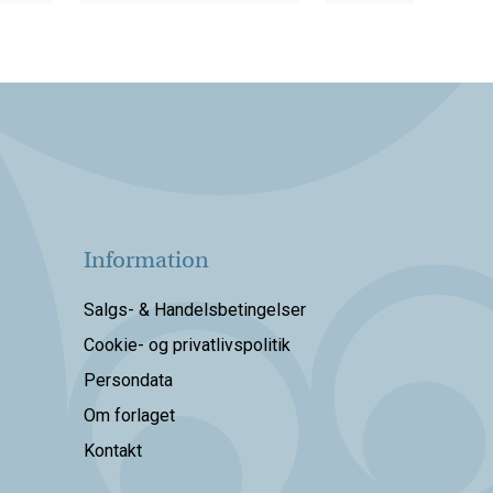
Information
Salgs- & Handelsbetingelser
Cookie- og privatlivspolitik
Persondata
Om forlaget
Kontakt