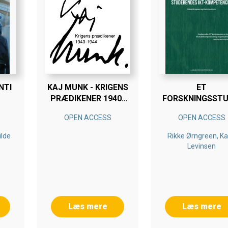
NTI
KAJ MUNK - KRIGENS
ET
PRÆDIKENER 1940-
FORSKNINGSSTU
1944
AF STUDEREND
OPEN ACCESS
OPEN ACCESS
IKT-KOMPETEN
ilde
Rikke Ørngreen, Ka
Levinsen
Læs mere
Læs mere