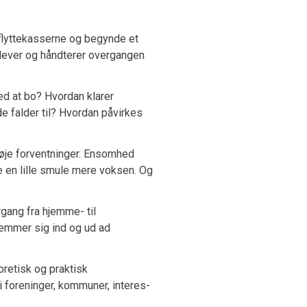
s Center for Ungdomsforskning og dels
sitet i København. Projektet bag ud­gi­vel­sen er
e flyttekasserne og begynde et
oplever og håndterer overgangen
ed at bo? Hvordan klarer
e falder til? Hvordan påvirkes
g høje forventninger. Ensomhed
are en lille smule mere voksen. Og
gang fra hjemme- til
temmer sig ind og ud ad
oretisk og praktisk
foreninger, kommuner, in­te­res­
d i voksenlivet.