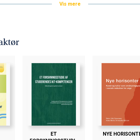
Vis mere
lknyttet dels Center for Ungdomsforskning og dels Forskningsce
 Projektet bag ud­gi­vel­sen er støttet af Nordea-fonden.
aktør
ET
NYE HORISONT