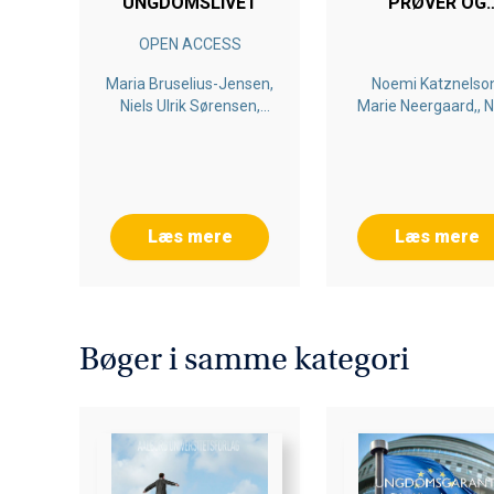
UNGDOMSLIVET
PRØVER OG
KARAKTERER - 
OPEN ACCESS
MOTIVATION 
FEEDBACK PÅ FR
Maria Bruselius-Jensen,
Noemi Katznelso
OG EFTERSKOLE
Niels Ulrik Sørensen,
Marie Neergaard,, N
DER ARBEJDER 
Noemi Katznelson
Ulrik Sørensen, Ar
PRØVE- OG
Louw, Søren Christ
KARAKTERFRIH
Krogh, Barbara
Marstrand
Læs mere
Læs mere
Bøger i samme kategori