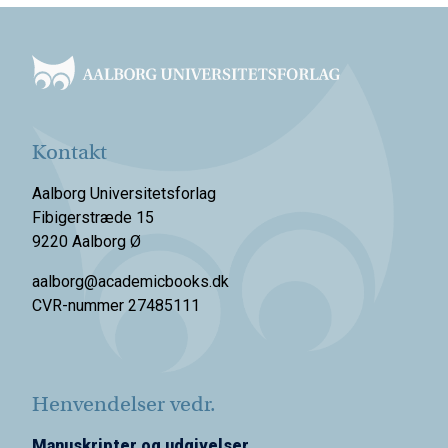
Footer
Kontakt
Aalborg Universitetsforlag
Fibigerstræde 15
9220 Aalborg Ø
aalborg@academicbooks.dk
CVR-nummer 27485111
Henvendelser vedr.
Manuskripter og udgivelser