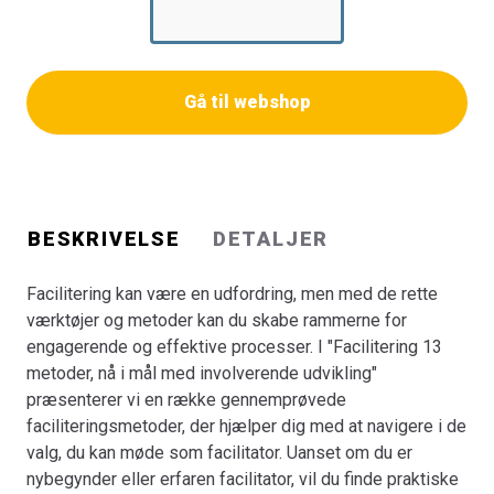
trin-for-trin vejledninger, der gør det nemt at anvende
værktøjerne i forskellige kontekster. Denne bog er din
guide til at tackle de udfordringer og dynamikker, du
møder som facilitator af udviklings-, forandrings- eller
Gå til webshop
læreprocesser. Med eksempler fra virkeligheden viser vi,
hvordan du kan tilpasse metoderne til dine behov og
skabe meningsfulde faciliteringsprocesser. Bogens
forfattere er tilknyttet forskellige arenaer såsom
universiteter, professionshøjskoler og
BESKRIVELSE
DETALJER
erhvervsuddannelser, og har afprøvet metoderne i mange
kontekster og projekter, både i private og offentlige
Facilitering kan være en udfordring, men med de rette
organisationer og på en lang række uddannelser. Uanset
værktøjer og metoder kan du skabe rammerne for
om du er konsulent, medarbejder, underviser, vejleder
engagerende og effektive processer. I "Facilitering 13
eller studerende, vil denne bog udvide dit repertoire af
metoder, nå i mål med involverende udvikling"
faciliteringsmetoder og give dig værktøjerne til at skabe
præsenterer vi en række gennemprøvede
inspirerende og involverende processer.
faciliteringsmetoder, der hjælper dig med at navigere i de
valg, du kan møde som facilitator. Uanset om du er
nybegynder eller erfaren facilitator, vil du finde praktiske