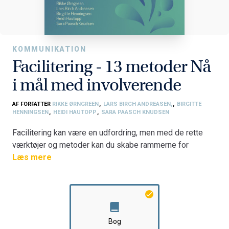
KOMMUNIKATION
Facilitering - 13 metoder Nå
i mål med involverende
AF FORFATTER
RIKKE ØRNGREEN
,
LARS BIRCH ANDREASEN,
,
BIRGITTE
HENNINGSEN
,
HEIDI HAUTOPP
,
SARA PAASCH KNUDSEN
Facilitering kan være en udfordring, men med de rette
værktøjer og metoder kan du skabe rammerne for
engagerende og effektive processer. I "Facilitering 13
Læs mere
metoder, nå i mål med involverende udvikling"
præsenterer vi en række gennemprøvede
faciliteringsmetoder, der hjælper dig med at navigere i de
valg, du kan møde som facilitator. Uanset om du er
nybegynder eller erfaren facilitator, vil du finde praktiske
Bog