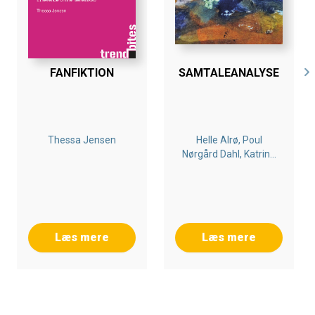
FANFIKTION
SAMTALEANALYSE
Thessa Jensen
Helle Alrø, Poul
Nørgård Dahl, Katrine
Schumann
Læs mere
Læs mere