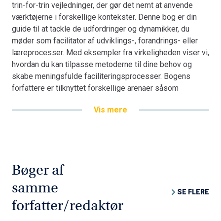
trin-for-trin vejledninger, der gør det nemt at anvende
værktøjerne i forskellige kontekster. Denne bog er din
guide til at tackle de udfordringer og dynamikker, du
møder som facilitator af udviklings-, forandrings- eller
læreprocesser. Med eksempler fra virkeligheden viser vi,
hvordan du kan tilpasse metoderne til dine behov og
skabe meningsfulde faciliteringsprocesser. Bogens
forfattere er tilknyttet forskellige arenaer såsom
universiteter, professionshøjskoler og
Vis mere
erhvervsuddannelser, og har afprøvet metoderne i mange
kontekster og projekter, både i private og offentlige
organisationer og på en lang række uddannelser. Uanset
om du er konsulent, medarbejder, underviser, vejleder
eller studerende, vil denne bog udvide dit repertoire af
Bøger af
faciliteringsmetoder og give dig værktøjerne til at skabe
inspirerende og involverende processer.
samme
SE FLERE
forfatter/redaktør