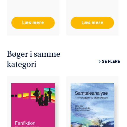
Birgitte Sølbeck
Henningsen, Peter
Gundersen
Læs mere
Læs mere
Bøger i samme
SE FLERE
kategori