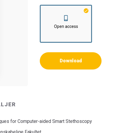
Open access
Download
ALJER
iques for Computer-aided Smart Stethoscopy
nskabelige Fakultet