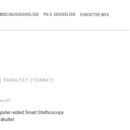
MIDLINGSUDGIVELSER
PH.D. UDGIVELSER
FORFATTER INFO
E FAKULTET (TEKNAT)
AKULTET
mputer-aided Smart Stethoscopy
akultet