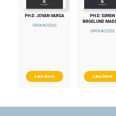
PH.D. JOVAN VARGA
PH.D. SØREN
BØGELUND MAD
OPEN ACCESS
OPEN ACCESS
Læs mere
Læs mere
Footer