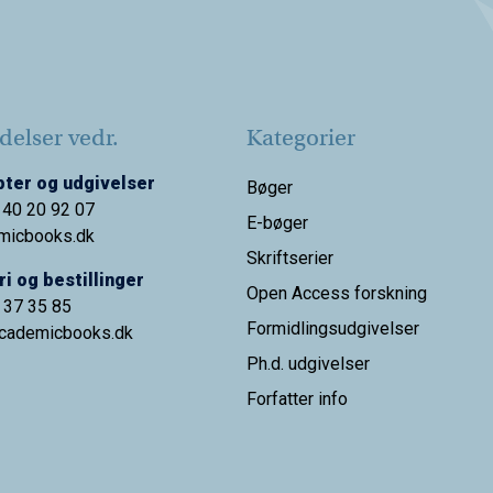
elser vedr.
Kategorier
ter og udgivelser
Bøger
 40 20 92 07
E-bøger
micbooks.dk
Skriftserier
i og bestillinger
Open Access forskning
9 37 35 85
Formidlingsudgivelser
cademicbooks.dk
Ph.d. udgivelser
Forfatter info