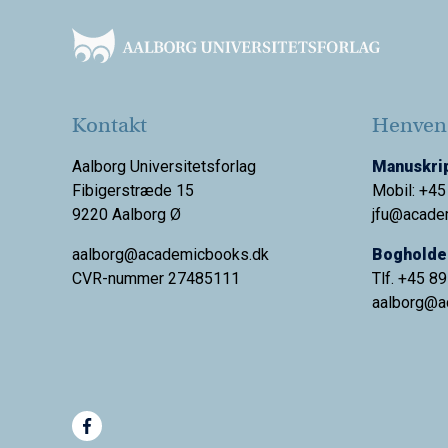
Kontakt
Henvend
Aalborg Universitetsforlag
Manuskrip
Fibigerstræde 15
Mobil: +45
9220 Aalborg Ø
jfu@acade
aalborg@academicbooks.dk
Bogholder
CVR-nummer 27485111
Tlf. +45 8
aalborg@
a