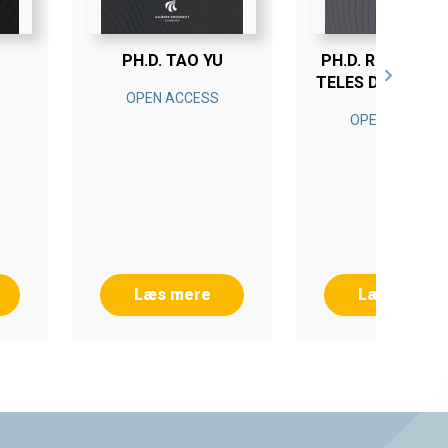
PH.D. TAO YU
PH.D. RICARDO L
TELES DE CARVA
OPEN ACCESS
OPEN ACCESS
Læs mere
Læs mere