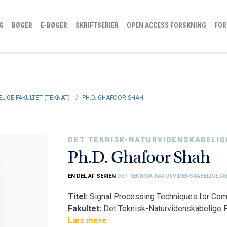
G
BØGER
E-BØGER
SKRIFTSERIER
OPEN ACCESS FORSKNING
FOR
LIGE FAKULTET (TEKNAT)
/
PH.D. GHAFOOR SHAH
DET TEKNISK-NATURVIDENSKABELIG
Ph.D. Ghafoor Shah
EN DEL AF SERIEN
DET TEKNISK-NATURVIDENSKABELIGE F
Titel:
Signal Processing Techniques for Co
Fakultet:
Det Teknisk-Naturvidenskabelige F
Institut:
Læs mere
Institut for Elektroniske Systemer