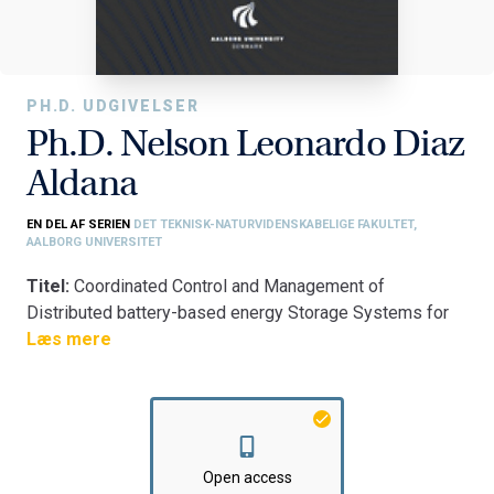
PH.D. UDGIVELSER
Ph.D. Nelson Leonardo Diaz
Aldana
EN DEL AF SERIEN
DET TEKNISK-NATURVIDENSKABELIGE FAKULTET,
AALBORG UNIVERSITET
Titel:
Coordinated Control and Management of
Distributed battery-based energy Storage Systems for
Islanded Microgrids
Læs mere
Fakultet:
Det Teknisk-Naturvidenskabelige Fakultet
Institut:
AAU Energi
Open access