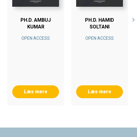
PH.D. AMBUJ
PH.D. HAMID
KUMAR
SOLTANI
OPEN ACCESS
OPEN ACCESS
Læs mere
Læs mere
Footer