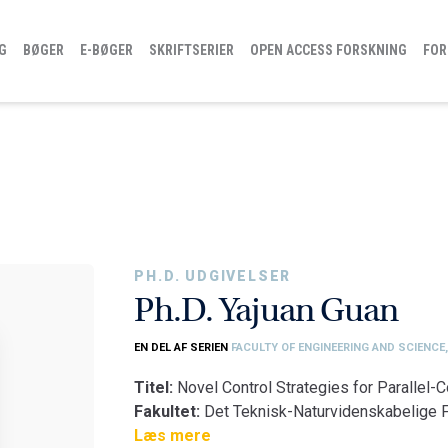
G
BØGER
E-BØGER
SKRIFTSERIER
OPEN ACCESS FORSKNING
FOR
PH.D. UDGIVELSER
Ph.D. Yajuan Guan
EN DEL AF SERIEN
FACULTY OF ENGINEERING AND SCIENCE
Titel:
Novel Control Strategies for Parallel-
Fakultet:
Det Teknisk-Naturvidenskabelige F
Institut:
Læs mere
AAU Energi