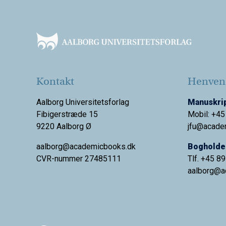
Footer
Kontakt
Henvend
Aalborg Universitetsforlag
Manuskrip
Fibigerstræde 15
Mobil: +45
9220 Aalborg Ø
jfu@acade
aalborg@academicbooks.dk
Bogholder
CVR-nummer 27485111
Tlf. +45 8
aalborg@
a