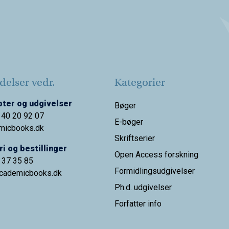
elser vedr.
Kategorier
ter og udgivelser
Bøger
 40 20 92 07
E-bøger
micbooks.dk
Skriftserier
i og bestillinger
Open Access forskning
9 37 35 85
Formidlingsudgivelser
cademicbooks.dk
Ph.d. udgivelser
Forfatter info