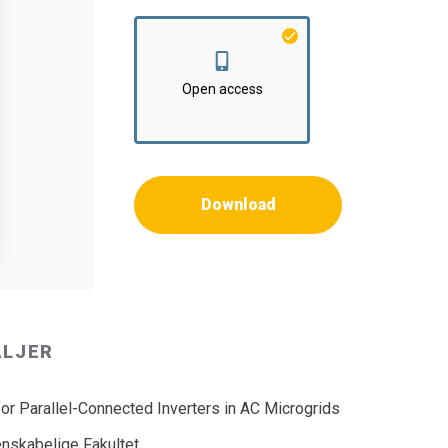
Open access
Download
ALJER
for Parallel-Connected Inverters in AC Microgrids
nskabelige Fakultet