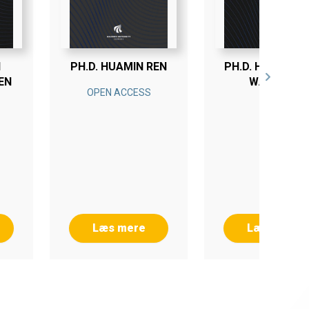
N
PH.D. HUAMIN REN
PH.D. HANS JA
EN
WALNUM
OPEN ACCESS
Læs mere
Læs mere