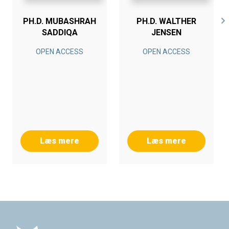
PH.D. MUBASHRAH
PH.D. WALTHER
SADDIQA
JENSEN
OPEN ACCESS
OPEN ACCESS
Læs mere
Læs mere
Footer