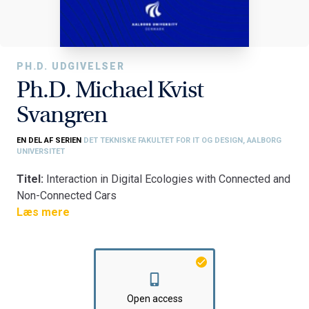
PH.D. UDGIVELSER
Ph.D. Michael Kvist
Svangren
EN DEL AF SERIEN
DET TEKNISKE FAKULTET FOR IT OG DESIGN, AALBORG
UNIVERSITET
Titel:
Interaction in Digital Ecologies with Connected and
Non-Connected Cars
Fakultet:
Læs mere
Det Teknisk-Naturvidenskabelige Fakultet
Institut:
Institut for Datalogi
Open access