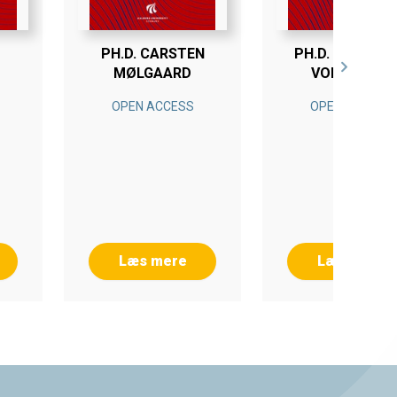
PH.D. CARSTEN
PH.D. SIRI LYG
MØLGAARD
VOLDBJERG
OPEN ACCESS
OPEN ACCESS
Læs mere
Læs mere