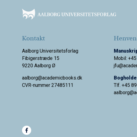
Kontakt
Henvend
Aalborg Universitetsforlag
Manuskrip
Fibigerstræde 15
Mobil: +45
9220 Aalborg Ø
jfu@acade
aalborg@academicbooks.dk
Bogholder
CVR-nummer 27485111
Tlf. +45 8
aalborg@
a