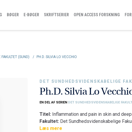
G
BØGER
E-BØGER
SKRIFTSERIER
OPEN ACCESS FORSKNING
FOR
 FAKULTET (SUND)
/
PH.D. SILVIA LO VECCHIO
DET SUNDHEDSVIDENSKABELIGE FAK
Ph.D. Silvia Lo Vecchi
EN DEL AF SERIEN
DET SUNDHEDSVIDENSKABELIGE FAKULT
Titel:
Inflammation and pain in skin and deep
Fakultet:
Det Sundhedsvidenskabelige Fakul
Institut:
Læs mere
Institut for Medicin og Sundhedstek