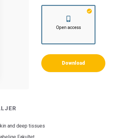
Open access
Download
ALJER
skin and deep tissues
belige Fakultet