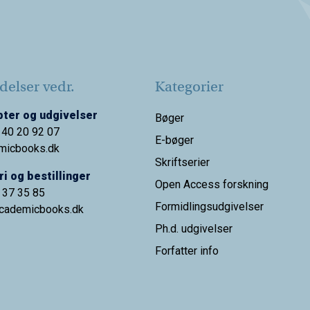
elser vedr.
Kategorier
ter og udgivelser
Bøger
 40 20 92 07
E-bøger
micbooks.dk
Skriftserier
i og bestillinger
Open Access forskning
9 37 35 85
Formidlingsudgivelser
cademicbooks.dk
Ph.d. udgivelser
Forfatter info