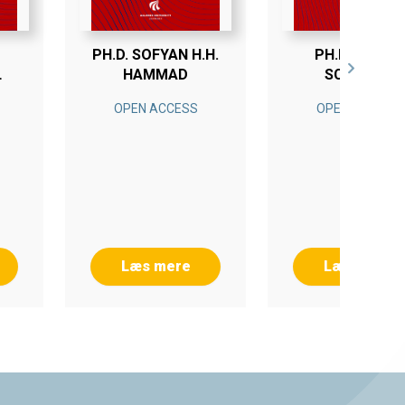
PH.D. SOFYAN H.H.
PH.D. TANJA
HAMMAD
SCHJØDT
JØRGENSEN
OPEN ACCESS
OPEN ACCESS
Læs mere
Læs mere