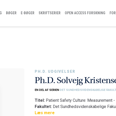
G
BØGER
E-BØGER
SKRIFTSERIER
OPEN ACCESS FORSKNING
FOR
PH.D. UDGIVELSER
Ph.D. Solvejg Kristens
EN DEL AF SERIEN
DET SUNDHEDSVIDENSKABELIGE FAKULT
Titel:
Patient Safety Culture: Measurement 
Fakultet:
Det Sundhedsvidenskabelige Fakul
Institut:
Læs mere
Institut for Medicin og Sundhedstek