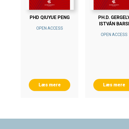
PHD QIUYUE PENG
PH.D. GERGEL
ISTVÁN BARS
OPEN ACCESS
OPEN ACCESS
Læs mere
Læs mere
Footer