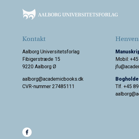
Kontakt
Henvend
Aalborg Universitetsforlag
Manuskrip
Fibigerstræde 15
Mobil: +45
9220 Aalborg Ø
jfu@acade
aalborg@academicbooks.dk
Bogholder
CVR-nummer 27485111
Tlf. +45 8
aalborg@
a