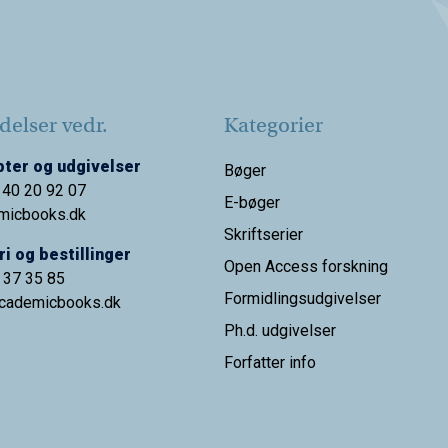
elser vedr.
Kategorier
ter og udgivelser
Bøger
 40 20 92 07
E-bøger
micbooks.dk
Skriftserier
i og bestillinger
Open Access forskning
9 37 35 85
Formidlingsudgivelser
cademicbooks.dk
Ph.d. udgivelser
Forfatter info