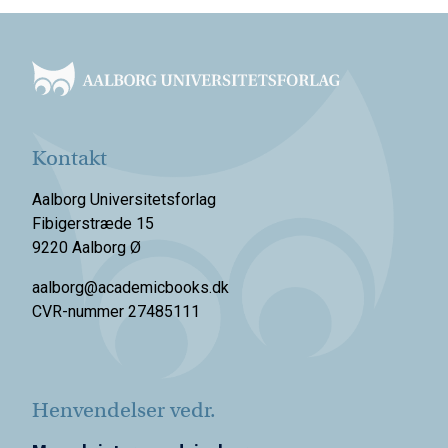
Footer
Kontakt
Aalborg Universitetsforlag
Fibigerstræde 15
9220 Aalborg Ø
aalborg@academicbooks.dk
CVR-nummer 27485111
Henvendelser vedr.