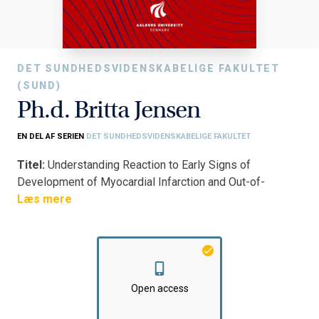
DET SUNDHEDSVIDENSKABELIGE FAKULTET
(SUND)
Ph.d. Britta Jensen
EN DEL AF SERIEN
DET SUNDHEDSVIDENSKABELIGE FAKULTET
Titel:
Understanding Reaction to Early Signs of
Development of Myocardial Infarction and Out-of-
Hospital Heart Arrest: A Qualitative Study of the
Læs mere
Communicative Interaction Between Patients and Call-
Takers in Telephone Consultations Preceding Myocardial
Infarction and Out-of-Hospital Cardiac Arrest
Fakultet:
Det Sundhedsvidenskabelige Fakultet
Institut:
Institut for Medicin og Sundhedsteknologi
Open access