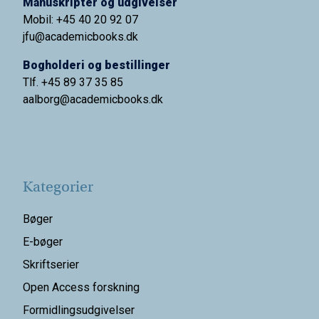
Manuskripter og udgivelser
Mobil: +45 40 20 92 07
jfu@academicbooks.dk
Bogholderi og bestillinger
Tlf. +45 89 37 35 85
aalborg@
academicbooks.dk
Kategorier
Bøger
E-bøger
Skriftserier
Open Access forskning
Formidlingsudgivelser