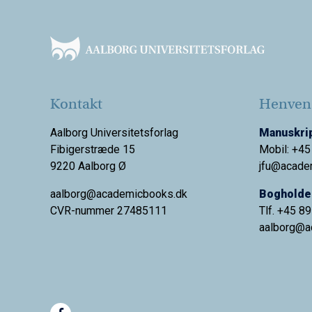
Footer
Kontakt
Henvend
Aalborg Universitetsforlag
Manuskrip
Fibigerstræde 15
Mobil: +45
9220 Aalborg Ø
jfu@acade
aalborg@academicbooks.dk
Bogholder
CVR-nummer 27485111
Tlf. +45 8
aalborg@
a