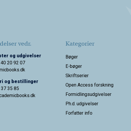
elser vedr.
Kategorier
ter og udgivelser
Bøger
 40 20 92 07
E-bøger
micbooks.dk
Skriftserier
i og bestillinger
Open Access forskning
9 37 35 85
Formidlingsudgivelser
cademicbooks.dk
Ph.d. udgivelser
Forfatter info