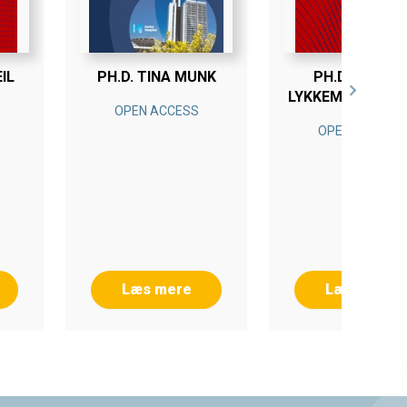
IL
PH.D. TINA MUNK
PH.D. AMALIE
LYKKEMARK MØL
OPEN ACCESS
OPEN ACCESS
Læs mere
Læs mere