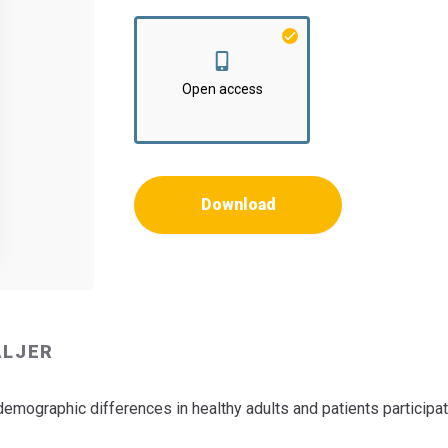
Institut:
Klinisk Institut
Open access
Download
ALJER
emographic differences in healthy adults and patients participatin