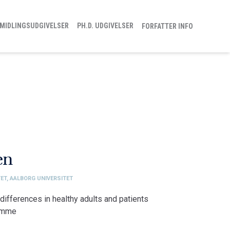
MIDLINGSUDGIVELSER
PH.D. UDGIVELSER
FORFATTER INFO
en
ET, AALBORG UNIVERSITET
ifferences in healthy adults and patients
ramme
tet