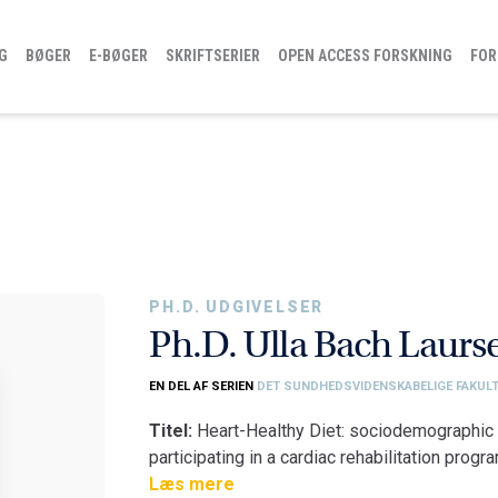
G
BØGER
E-BØGER
SKRIFTSERIER
OPEN ACCESS FORSKNING
FOR
PH.D. UDGIVELSER
Ph.D. Ulla Bach Laurs
EN DEL AF SERIEN
DET SUNDHEDSVIDENSKABELIGE FAKULT
Titel:
Heart-Healthy Diet: sociodemographic d
participating in a cardiac rehabilitation prog
Fakultet:
Læs mere
Det Sundhedsvidenskabelige Fakul