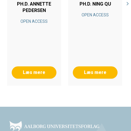
PH.D. ANNETTE
PH.D. NING QU
PEDERSEN
OPEN ACCESS
OPEN ACCESS
Læs mere
Læs mere
Footer