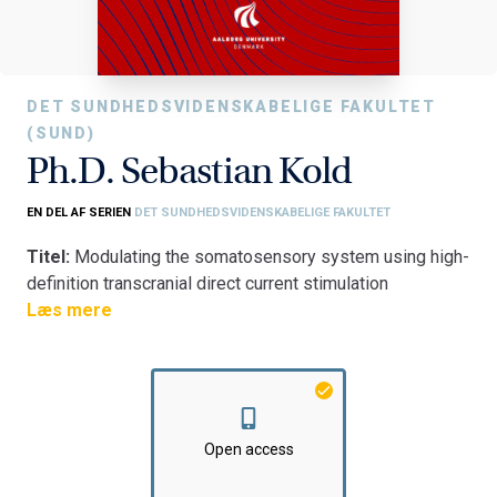
DET SUNDHEDSVIDENSKABELIGE FAKULTET
(SUND)
Ph.D. Sebastian Kold
EN DEL AF SERIEN
DET SUNDHEDSVIDENSKABELIGE FAKULTET
Titel:
Modulating the somatosensory system using high-
definition transcranial direct current stimulation
Fakultet:
Læs mere
Det Sundhedsvidenskabelige Fakultet
Institut:
Institut for Medicin og Sundhedsteknologi
Open access