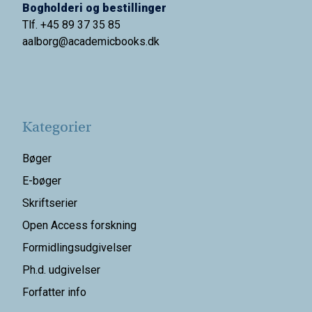
Bogholderi og bestillinger
Tlf. +45 89 37 35 85
aalborg@
academicbooks.dk
Kategorier
Bøger
E-bøger
Skriftserier
Open Access forskning
Formidlingsudgivelser
Ph.d. udgivelser
Forfatter info