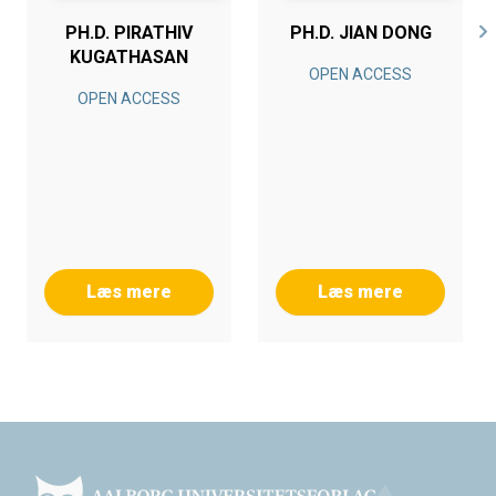
PH.D. PIRATHIV
PH.D. JIAN DONG
KUGATHASAN
OPEN ACCESS
OPEN ACCESS
Læs mere
Læs mere
Footer