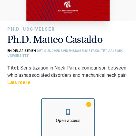
PH.D. UDGIVELSER
Ph.D. Matteo Castaldo
EN DEL AF SERIEN
DET SUNDHEDSVIDENSKABELIGE FAKULTET, AALBORG
UNIVERSITET
Titel:
Sensitization in Neck Pain: a comparison between
whiplashassociated disorders and mechanical neck pain
subjects
Læs mere
Fakultet:
Det Sundhedsvidenskabelige Fakultet
Institut:
Institut for Medicin og Sundhedsteknologi
Open access