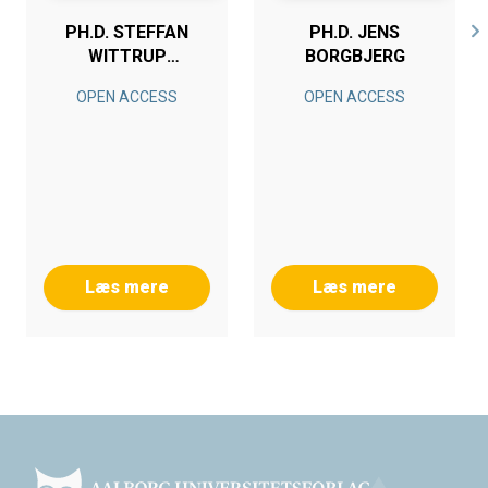
PH.D. STEFFAN
PH.D. JENS
WITTRUP
BORGBJERG
CHRISTENSEN
OPEN ACCESS
OPEN ACCESS
Læs mere
Læs mere
Footer