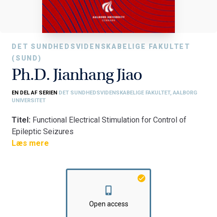
DET SUNDHEDSVIDENSKABELIGE FAKULTET
(SUND)
Ph.D. Jianhang Jiao
EN DEL AF SERIEN
DET SUNDHEDSVIDENSKABELIGE FAKULTET, AALBORG
UNIVERSITET
Titel:
Functional Electrical Stimulation for Control of
Epileptic Seizures
Fakultet:
Læs mere
Det Sundhedsvidenskabelige Fakultet
Institut:
Institut for Medicin og Sundhedsteknologi
Open access