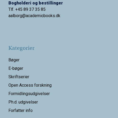
Bogholderi og bestillinger
Tlf. +45 89 37 35 85
aalborg@
academicbooks.dk
Kategorier
Bøger
E-bøger
Skriftserier
Open Access forskning
Formidlingsudgivelser
Ph.d. udgivelser
Forfatter info