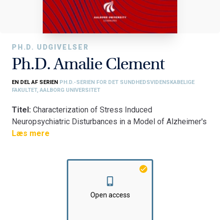
PH.D. UDGIVELSER
Ph.D. Amalie Clement
EN DEL AF SERIEN
PH.D.-SERIEN FOR DET SUNDHEDSVIDENSKABELIGE
FAKULTET, AALBORG UNIVERSITET
Titel:
Characterization of Stress Induced
Neuropsychiatric Disturbances in a Model of Alzheimer's
Disease: How Chronic Stress Affects the Normal Brain
Læs mere
and the APPPS1 Overexpressing Brain
Fakultet:
Det Sundhedsvidenskabelige Fakultet
Institut:
Institut for Medicin og Sundhedsteknologi
Open access