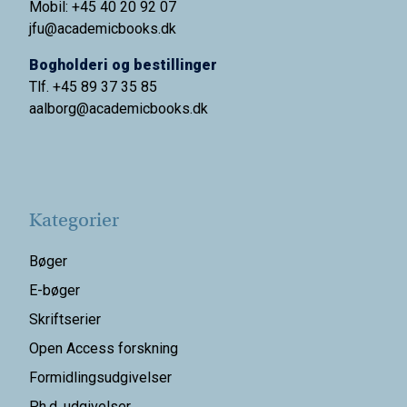
Mobil: +45 40 20 92 07
jfu@academicbooks.dk
Bogholderi og bestillinger
Tlf. +45 89 37 35 85
aalborg@
academicbooks.dk
Kategorier
Bøger
E-bøger
Skriftserier
Open Access forskning
Formidlingsudgivelser
Ph.d. udgivelser