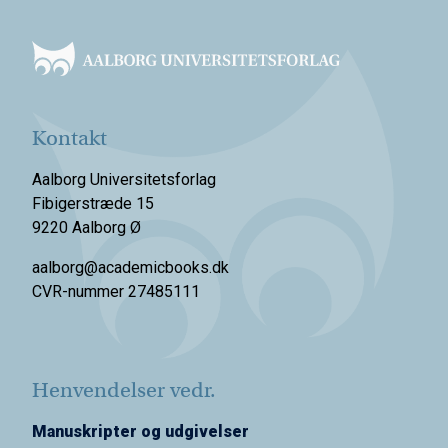
Footer
Kontakt
Aalborg Universitetsforlag
Fibigerstræde 15
9220 Aalborg Ø
aalborg@academicbooks.dk
CVR-nummer 27485111
Henvendelser vedr.
Manuskripter og udgivelser