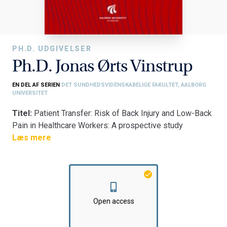
PH.D. UDGIVELSER
Ph.D. Jonas Ørts Vinstrup
EN DEL AF SERIEN
DET SUNDHEDSVIDENSKABELIGE FAKULTET, AALBORG
UNIVERSITET
Titel:
Patient Transfer: Risk of Back Injury and Low-Back
Pain in Healthcare Workers: A prospective study
combining technical measurements and epidemiology
Læs mere
Fakultet:
Det Sundhedsvidenskabelige Fakultet
Institut:
Institut for Medicin og Sundhedsteknologi
Open access