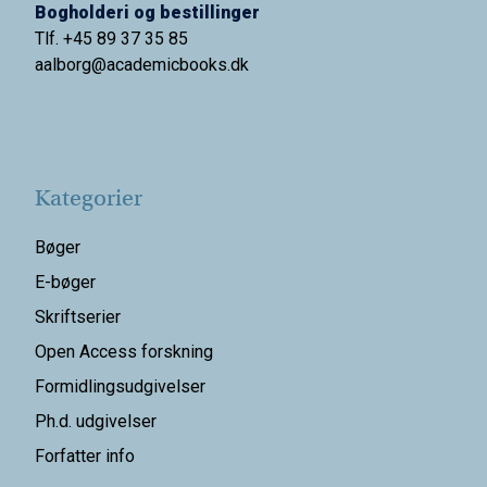
Bogholderi og bestillinger
Tlf. +45 89 37 35 85
aalborg@
academicbooks.dk
Kategorier
Bøger
E-bøger
Skriftserier
Open Access forskning
Formidlingsudgivelser
Ph.d. udgivelser
Forfatter info