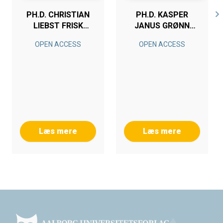
PH.D. CHRISTIAN
PH.D. KASPER
LIEBST FRISK
JANUS GRØNN
TOFT
EMEREK
OPEN ACCESS
OPEN ACCESS
Læs mere
Læs mere
Footer