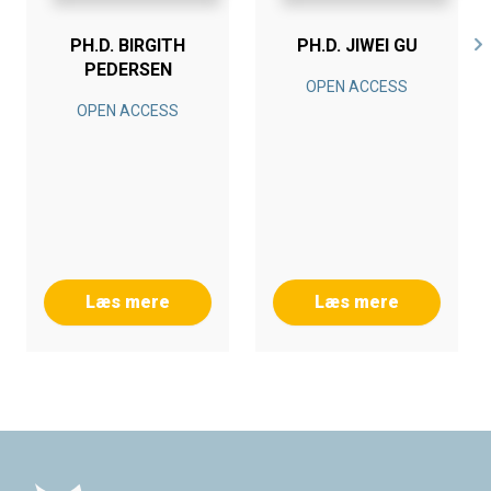
PH.D. BIRGITH
PH.D. JIWEI GU
PEDERSEN
OPEN ACCESS
OPEN ACCESS
Læs mere
Læs mere
Footer