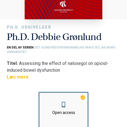
PH.D. UDGIVELSER
Ph.D. Debbie Grønlund
EN DEL AF SERIEN
DET SUNDHEDSVIDENSKABELIGE FAKULTET, AALBORG
UNIVERSITET
Titel:
Assessing the effect of naloxegol on opioid-
induced bowel dysfunction
Læs mere
Fakultet:
Det Sundhedsvidenskabelige Fakultet
Institut:
Klinisk Institut
Open access